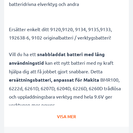
batteridrivna elverktyg och andra
Ersätter enkelt ditt 9120,9120, 9134, 9135,9133,
192638-6, 9102 originalbatteri / verktygsbatteri!
Vill du ha ett
snabbladdat batteri med lång
användningstid
kan ett nytt batteri med ny kraft
hjälpa dig att få jobbet gjort snabbare. Detta
ersättningsbatteri, anpassat för Makita
BMR100,
6222d, 6261D, 6207D, 6204D, 6226D, 6260D trådlösa
och uppladdningsbara verktyg med hela 9.6V ger
verktygen mer power.
VISA MER
Batteriet med hög kapacitet är uppladdningsbart
och lämpar sig väl för dina elredskap från Makita.