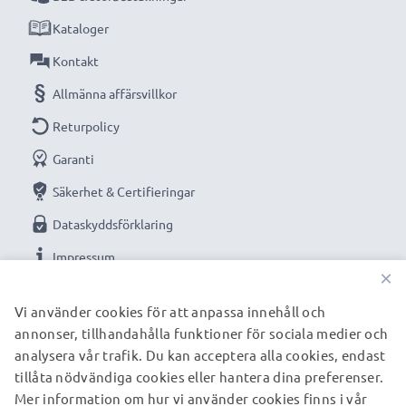
Kataloger
Kontakt
Allmänna affärsvillkor
Returpolicy
Garanti
Säkerhet & Certifieringar
Dataskyddsförklaring
Impressum
×
VÅRA BETALNINGSALTERNATIV
Vi använder cookies för att anpassa innehåll och
annonser, tillhandahålla funktioner för sociala medier och
analysera vår trafik. Du kan acceptera alla cookies, endast
tillåta nödvändiga cookies eller hantera dina preferenser.
VÅRA FRAKTPARTNERS
Mer information om hur vi använder cookies finns i vår