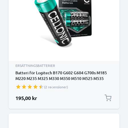
ERSÄTTNINGSBATTERIER
Batteri för Logitech B170 G602 G604 G700s M185
M220 M235 M325 M330 M350 M510 M525 M535
M585 M590 M705 M720 Triathlon Wireless Mouse
(2 recensioner)
M705 G700s dator-tillbehör (mus, tangentbord) - 2x
2600mAh AA Laddningsbart ersättningsbatteri eller
195,00 kr
reservbatteri