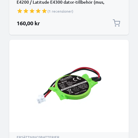
E4200 / Latitude E4300 dator-tillbehör (mus,
tangentbord) - 200mAh Laddningsbart CMOS
(1 recensioner)
ersättningsbatteri eller reservbatteri
160,00 kr
ERSÄTTNINGSBATTERIER