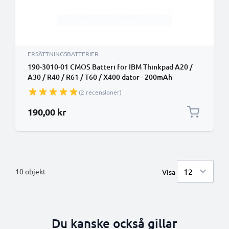
ERSÄTTNINGSBATTERIER
190-3010-01 CMOS Batteri för IBM Thinkpad A20 /
A30 / R40 / R61 / T60 / X400 dator - 200mAh
Laddningsbart CMOS ersättningsbatteri eller
(2 recensioner)
reservbatteri
190,00 kr
10
objekt
Visa
Du kanske också gillar