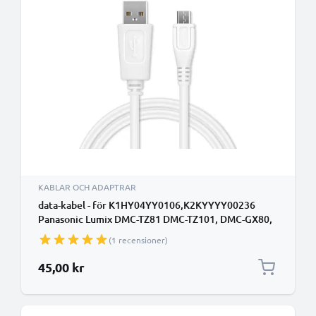
KABLAR OCH ADAPTRAR
data-kabel - för K1HY04YY0106,K2KYYYY00236
Panasonic Lumix DMC-TZ81 DMC-TZ101, DMC-GX80,
DMC-G81 DMC-G80, DMC-FZ2000 DMC-FZ82, Lumix
(1 recensioner)
DC-GX800, Lumix DC-TZ90 -TZ91, DC-FZ82, DC-FT7,
Panasonic HC-V770 HC-V380 HC-V180, HC-VX870
45,00 kr
kamera - 1m PVC Datakabel vit