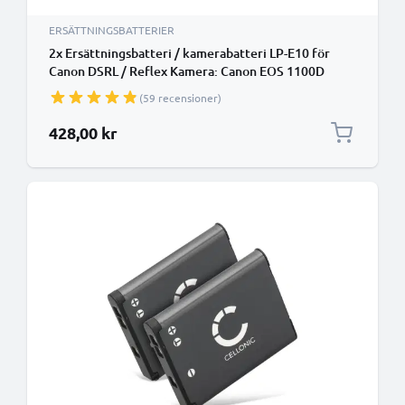
ERSÄTTNINGSBATTERIER
2x Ersättningsbatteri / kamerabatteri LP-E10 för
Canon DSRL / Reflex Kamera: Canon EOS 1100D
1200D 1300D 1D X, EOS 2000D EOS 4000D EOS Kiss
(59 recensioner)
X50 X70 X80 EOS Rebel T3 T5 T6, 1020mAh Kamera-
ersättningsbatteri med lång batteritid
428,00 kr