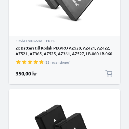
ERSÄTTNINGSBATTERIER
2x Batteri till Kodak PIXPRO AZ528, AZ421, AZ422,
AZ521, AZ365, AZ525, AZ361, AZ527, LB-060 LB-060
(950mAh, 3.7V) från CELLONIC
(22 recensioner)
350,00 kr