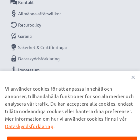
Kontakt
Allmänna affärsvillkor
Returpolicy
Garanti
Säkerhet & Certifieringar
Dataskyddsförklaring
Impressum
×
VÅRA BETALNINGSALTERNATIV
Vi använder cookies för att anpassa innehåll och
annonser, tillhandahålla funktioner för sociala medier och
analysera vår trafik. Du kan acceptera alla cookies, endast
tillåta nödvändiga cookies eller hantera dina preferenser.
VÅRA FRAKTPARTNERS
Mer information om hur vi använder cookies finns i vår
Dataskyddsförklaring
.
© subtel.se 2026