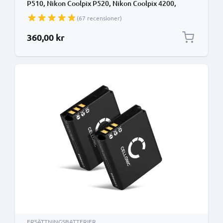
P510, Nikon Coolpix P520, Nikon Coolpix 4200,
Nikon Coolpix 5200, Nikon Coolpix P500 mfl. - Två
(67 recensioner)
stycken kamerabatteri med hög kapacitet 1180mAh
och lång batteritid
360,00 kr
ERSÄTTNINGSBATTERIER