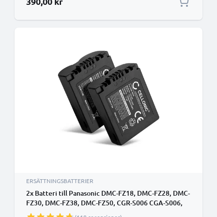
390,00 kr
ERSÄTTNINGSBATTERIER
2x Batteri till Panasonic DMC-FZ18, DMC-FZ28, DMC-
FZ30, DMC-FZ38, DMC-FZ50, CGR-S006 CGA-S006,
DMW-BMA7 (750mAh, 7.4V) från CELLONIC