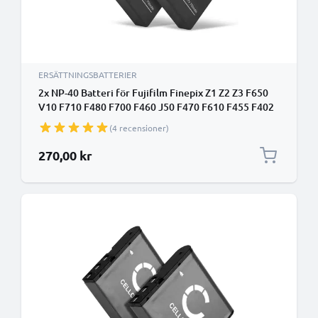
ERSÄTTNINGSBATTERIER
2x NP-40 Batteri för Fujifilm Finepix Z1 Z2 Z3 F650
V10 F710 F480 F700 F460 J50 F470 F610 F455 F402
digitalkamera, 700mAh Kamera-ersättningsbatteri
(4 recensioner)
med lång batteritid
270,00 kr