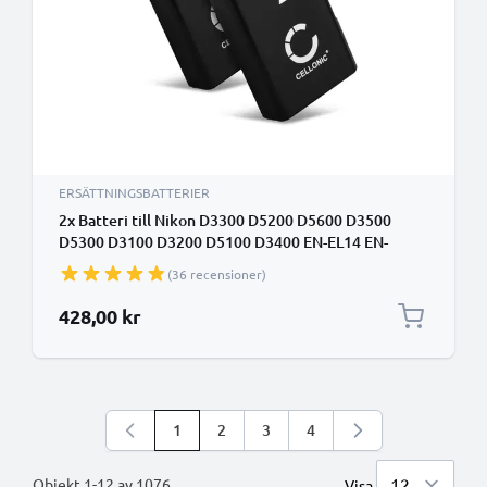
ERSÄTTNINGSBATTERIER
2x Batteri till Nikon D3300 D5200 D5600 D3500
D5300 D3100 D3200 D5100 D3400 EN-EL14 EN-
EL14a EN-EL14, EN-EL14a (1050mAh, 7.4V) från
(36 recensioner)
CELLONIC
428,00 kr
1
2
3
4
Du läser för närvarande sidan
Sidan
Sidan
Sidan
Objekt
1
-
12
av
1076
Visa