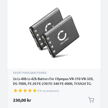
ERSÄTTNINGSBATTERIER
2x Li-40b Li-42b Batteri för Olympus VR-310 VR-320,
DS-7000, FE-20 FE-230 FE-340 FE-4000, TOUGH TG-
310 TG-320, VH210, LS-20M, D-720 digitalkamera,
(19 recensioner)
700mAh Kamera-ersättningsbatteri med lång
batteritid
230,00 kr