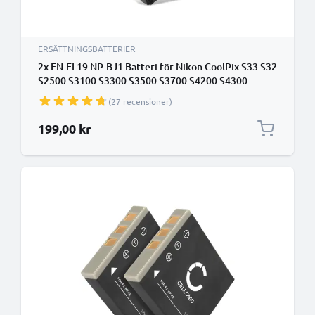
ERSÄTTNINGSBATTERIER
2x EN-EL19 NP-BJ1 Batteri för Nikon CoolPix S33 S32
S2500 S3100 S3300 S3500 S3700 S4200 S4300
S5300 S6800 S6900 S7000 CoolPix W100 CoolPix
(27 recensioner)
A300 A100 Sony DSC-RX0, 700mAh Kamera-
ersättningsbatteri med lång batteritid
199,00 kr