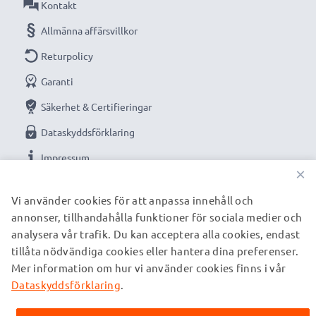
Kontakt
Allmänna affärsvillkor
Returpolicy
Garanti
Säkerhet & Certifieringar
Dataskyddsförklaring
Impressum
×
VÅRA BETALNINGSALTERNATIV
Vi använder cookies för att anpassa innehåll och
annonser, tillhandahålla funktioner för sociala medier och
analysera vår trafik. Du kan acceptera alla cookies, endast
tillåta nödvändiga cookies eller hantera dina preferenser.
VÅRA FRAKTPARTNERS
Mer information om hur vi använder cookies finns i vår
Dataskyddsförklaring
.
© subtel.se 2026