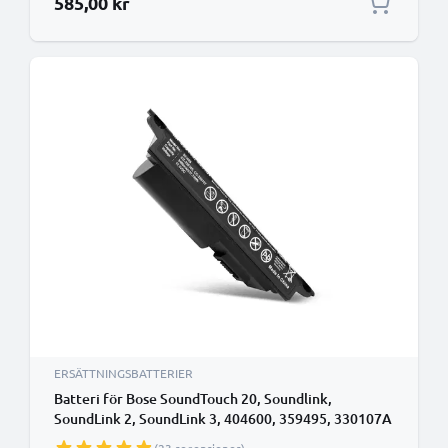
585,00 kr
ERSÄTTNINGSBATTERIER
Batteri för Bose SoundTouch 20, Soundlink,
SoundLink 2, SoundLink 3, 404600, 359495, 330107A
3400mAh från CELLONIC