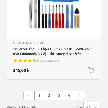
ERSÄTTNINGSBATTERIER
1x Batteri för JBL Flip 4 GSP872693 01, GSP872693
03A (3000mAh, 3.7V) + skruvmejsel-set från
CELLONIC
(17 recensioner)
345,00 kr
1
2
3
4
Du läser för närvarande sidan
Sidan
Sidan
Sidan
Objekt
1
-
12
av
193
Visa