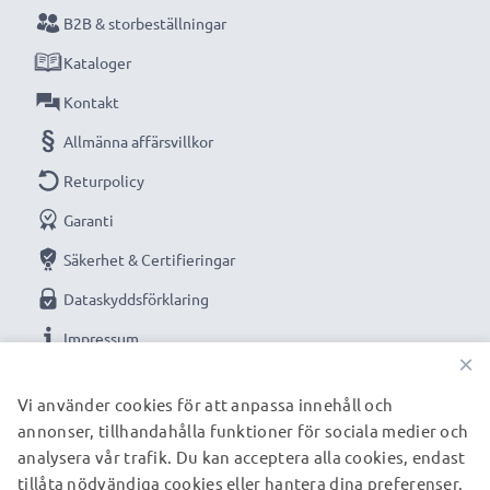
B2B & storbeställningar
Kataloger
Kontakt
Allmänna affärsvillkor
Returpolicy
Garanti
Säkerhet & Certifieringar
Dataskyddsförklaring
Impressum
×
VÅRA BETALNINGSALTERNATIV
Vi använder cookies för att anpassa innehåll och
annonser, tillhandahålla funktioner för sociala medier och
analysera vår trafik. Du kan acceptera alla cookies, endast
tillåta nödvändiga cookies eller hantera dina preferenser.
VÅRA FRAKTPARTNERS