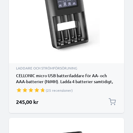
LADDARE OCH STRÖMFÖRSÖRJNING
CELLONIC micro USB batteriladdare för AA- och
AAA-batterier (NiMH). Ladda 4 batterier samtidigt,
både AA samt AAA - Batteri-laddare med
(25 recensioner)
överladdningsskydd
245,00 kr