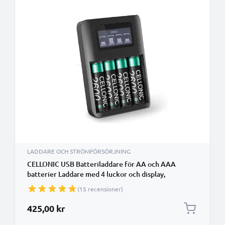
LADDARE OCH STRÖMFÖRSÖRJNING
CELLONIC USB Batteriladdare för AA och AAA
batterier Laddare med 4 luckor och display,
batteriladdare + 4x laddningsbara batterier AA
(15 recensioner)
2600mAh
425,00 kr