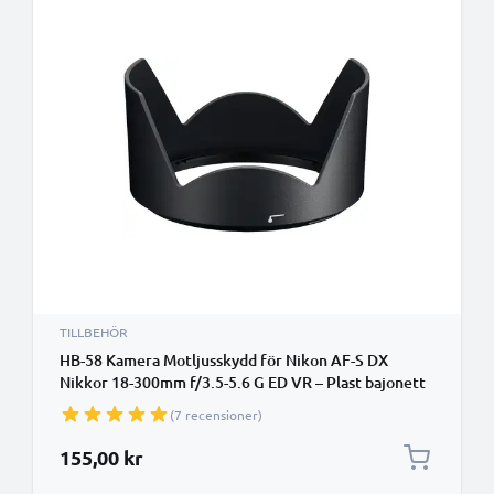
TILLBEHÖR
HB-58 Kamera Motljusskydd för Nikon AF-S DX
Nikkor 18-300mm f/3.5-5.6 G ED VR – Plast bajonett
cylinder / rund / tub Motljusskydd från CELLONIC
(7 recensioner)
155,00 kr