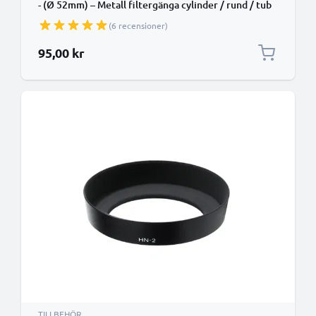
- (Ø 52mm) – Metall filtergänga cylinder / rund / tub
Motljusskydd från CELLONIC
(6 recensioner)
95,00 kr
TILLBEHÖR