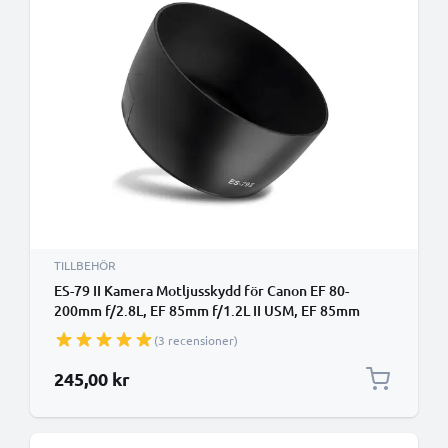
TILLBEHÖR
ES-79 II Kamera Motljusskydd för Canon EF 80-
200mm f/2.8L, EF 85mm f/1.2L II USM, EF 85mm
f/1.2L USM – Plast bajonett cylinder / rund / tub
(3 recensioner)
Motljusskydd från CELLONIC
245,00 kr