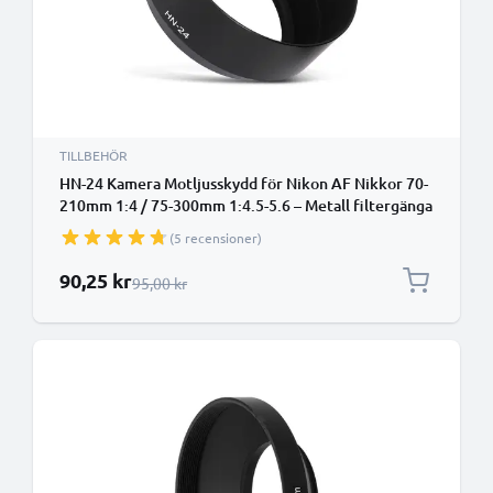
TILLBEHÖR
HN-24 Kamera Motljusskydd för Nikon AF Nikkor 70-
210mm 1:4 / 75-300mm 1:4.5-5.6 – Metall filtergänga
cylinder / rund / tub Motljusskydd från CELLONIC
(5 recensioner)
Specialpris
90,25 kr
Ordinarie pris
95,00 kr