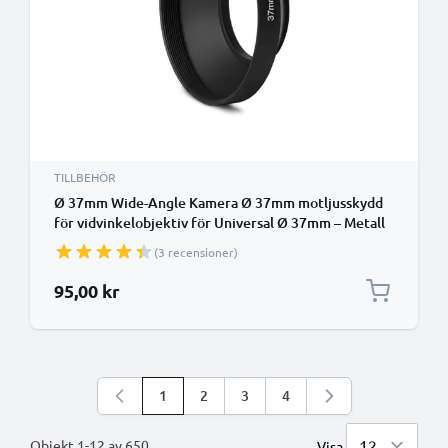
TILLBEHÖR
Ø 37mm Wide-Angle Kamera Ø 37mm motljusskydd
för vidvinkelobjektiv för Universal Ø 37mm – Metall
filtergänga cylinder / rund / tub Motljusskydd från
(3 recensioner)
CELLONIC
95,00 kr
1
2
3
4
Du läser för närvarande sidan
Sidan
Sidan
Sidan
Objekt
1
-
12
av
650
Visa