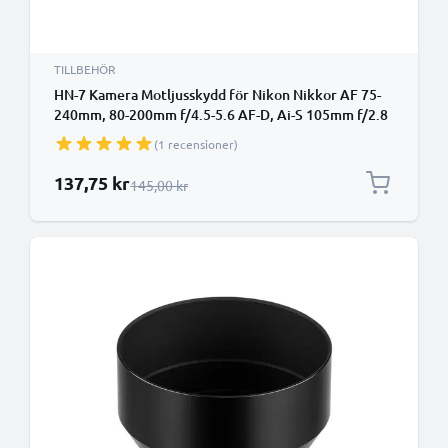
TILLBEHÖR
HN-7 Kamera Motljusskydd för Nikon Nikkor AF 75-
240mm, 80-200mm f/4.5-5.6 AF-D, Ai-S 105mm f/2.8
– Plast cylinder / rund / tub Motljusskydd från
(1 recensioner)
CELLONIC
Specialpris
137,75 kr
Ordinarie pris
145,00 kr