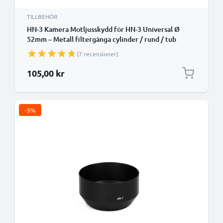
TILLBEHÖR
HN-3 Kamera Motljusskydd för HN-3 Universal Ø
52mm – Metall filtergänga cylinder / rund / tub
Motljusskydd från CELLONIC
(7 recensioner)
105,00 kr
-5%