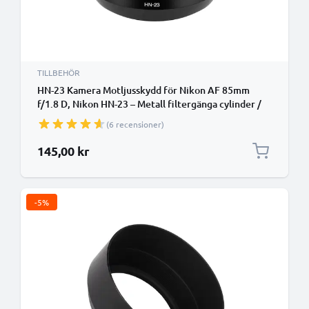
TILLBEHÖR
HN-23 Kamera Motljusskydd för Nikon AF 85mm
f/1.8 D, Nikon HN-23 – Metall filtergänga cylinder /
rund / tub Motljusskydd från CELLONIC
(6 recensioner)
145,00 kr
-5%