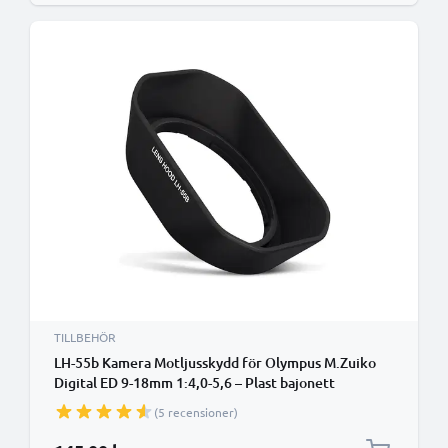
TILLBEHÖR
LH-55b Kamera Motljusskydd för Olympus M.Zuiko
Digital ED 9-18mm 1:4,0-5,6 – Plast bajonett
rektangel / kantigt / angular Motljusskydd från
(5 recensioner)
CELLONIC