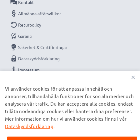
Kontakt
Allmänna affärsvillkor
Returpolicy
Garanti
Säkerhet & Certifieringar
Dataskyddsförklaring
Impressum
×
VÅRA BETALNINGSALTERNATIV
Vi använder cookies för att anpassa innehåll och
annonser, tillhandahålla funktioner för sociala medier och
analysera vår trafik. Du kan acceptera alla cookies, endast
tillåta nödvändiga cookies eller hantera dina preferenser.
VÅRA FRAKTPARTNERS
Mer information om hur vi använder cookies finns i vår
Dataskyddsförklaring
.
© subtel.se 2026