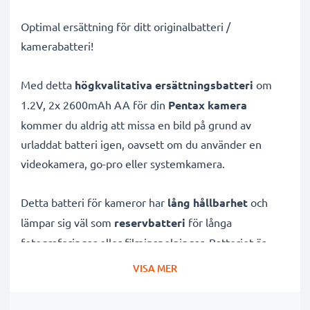
Optimal ersättning för ditt originalbatteri /
kamerabatteri!
Med detta
högkvalitativa ersättningsbatteri
om
1.2V, 2x 2600mAh AA för din
Pentax kamera
kommer du aldrig att missa en bild på grund av
urladdat batteri igen, oavsett om du använder en
videokamera, go-pro eller systemkamera.
Detta batteri för kameror har
lång hållbarhet
och
lämpar sig väl som
reservbatteri
för långa
fotograferingar eller filminspelningar. Batteriet är
uppladdningsbart
och utvecklat specifikt för
VISA MER
digitalkameror och systemkameror
för att ge dessa
rejält med kraft.