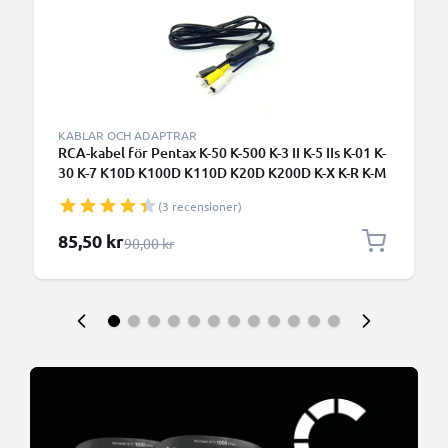
KABLAR OCH ADAPTRAR
RCA-kabel för Pentax K-50 K-500 K-3 II K-5 IIs K-01 K-
30 K-7 K10D K100D K110D K20D K200D K-X K-R K-M
MX-1 X-5 Q Q7 Q10 X70 X90 WG-2 WG-3 WG-4 WG-
(3 recensioner)
10, TV, DVD, Blu-Ray, Kamera, Konsol – 0,6m AV-
kabel, RCA-kontakt, Komposit Audio-Video
Specialpris
85,50 kr
Ordinarie pris
90,00 kr