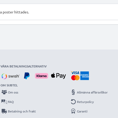
a poster hittades.
VÅRA BETALNINGSALTERNATIV
OM SUBTEL
Om oss
Allmänna affärsvillkor
FAQ
Returpolicy
Betalning och frakt
Garanti