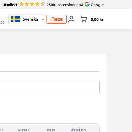
Utmärkt
2500+
recensioner på
Google
B2B
0,00 kr
▾
Toggle minicart, V
:00
KU
ANTAL
PRIS
ÅTGÄRD