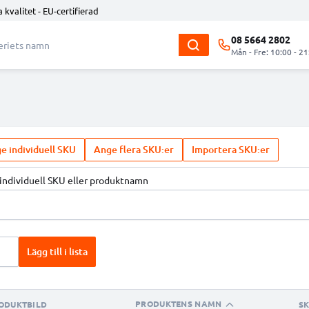
 kvalitet - EU-certifierad
08 5664 2802
Mån - Fre: 10:00 - 21
e individuell SKU
Ange flera SKU:er
Importera SKU:er
individuell SKU eller produktnamn
Lägg till i lista
PRODUKTENS NAMN
ODUKTBILD
S