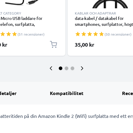
LT CATEGORY
KABLAR OCH ADAPTRAR
 Micro USB laddare för
data-kabel / datakabel för
elefon, surfplatta,
smartphones, surfplattor, högt
atch, hörlur, högtalare eller
GPS, kamrar, smartwatch eller
(51 recensioner)
(50 recensioner)
addningskabel - 1A / 1000mA,
hörlurar - 1m 1A överföringssl
PVC Datakabel svart
0 kr
35,00 kr
detaljer
Kompatibilitet
Rece
g batteritiden på din Amazon Kindle 2 (Wifi) surfplatta med ett 