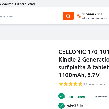
 kvalitet - EU-certifierad
08 5664 2802
Mån - Fre: 10:00 - 21
CELLONIC 170-101
Kindle 2 Generatio
surfplatta & tablet
1100mAh, 3.7V
(12 recensioner)
Finns i lager
Leverans:
35 kr
Frakt: