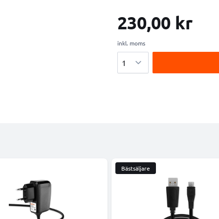
230,00 kr
inkl. moms
Antal
Bästsäljare