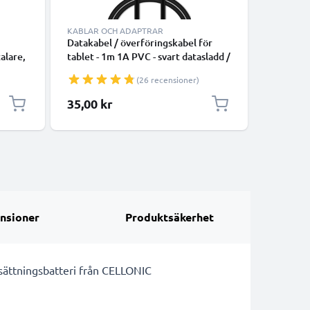
KABLAR OCH ADAPTRAR
LADDARE
Datakabel / överföringskabel för
subtel M
alare,
tablet - 1m 1A PVC - svart datasladd /
Amazon Ki
laddsladd för surfplatta
/ 8.9 / Ki
(26 recensioner)
add
Kindle P
surfplatt
35,00 kr
79,00 k
adapter /
nsioner
Produktsäkerhet
ersättningsbatteri från CELLONIC