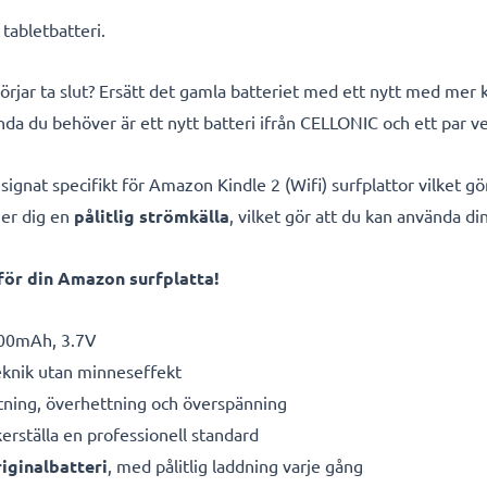
 tabletbatteri.
örjar ta slut? Ersätt det gamla batteriet med ett nytt med mer k
 enda du behöver är ett nytt batteri ifrån CELLONIC och ett par v
ignat specifikt för Amazon Kindle 2 (Wifi) surfplattor vilket g
er dig en
pålitlig strömkälla
, vilket gör att du kan använda di
för din Amazon surfplatta!
00mAh, 3.7V
eknik utan minneseffekt
ning, överhettning och överspänning
kerställa en professionell standard
iginalbatteri
, med pålitlig laddning varje gång