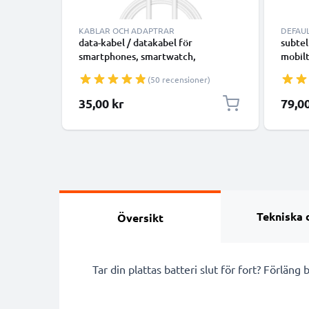
KABLAR OCH ADAPTRAR
DEFAU
data-kabel / datakabel för
subtel
smartphones, smartwatch,
mobilt
högtalare, music box eller hörlurar -
smartw
(50 recensioner)
1m 1A överföringssladd PVC
GPS L
Datakabel vit
1,1m
35,00 kr
79,0
Tekniska 
Översikt
Tar din plattas batteri slut för fort? Förlän