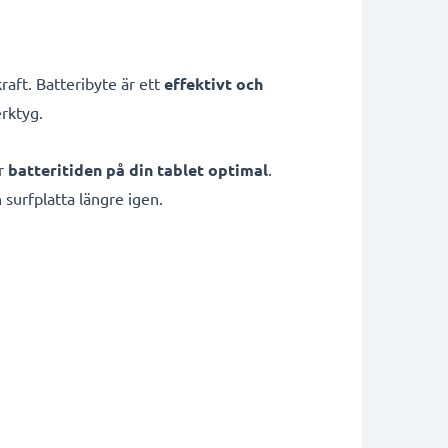
raft. Batteribyte är ett
effektivt och
erktyg.
ör
batteritiden på din tablet optimal
.
n surfplatta längre igen.