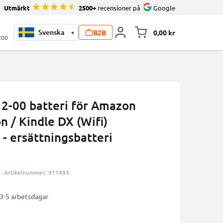
Utmärkt
2500+
recensioner på
Google
B2B
0,00 kr
▾
Toggle minicart, V
:00
2-00 batteri för Amazon
n / Kindle DX (Wifi)
 - ersättningsbatteri
Artikelnummer: 911493
 3-5 arbetsdagar