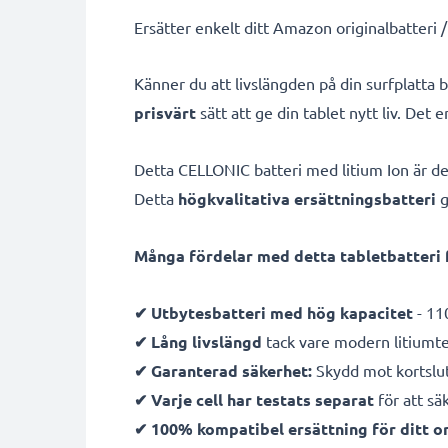
Ersätter enkelt ditt Amazon originalbatteri /
Känner du att livslängden på din surfplatta b
prisvärt
sätt att ge din tablet nytt liv. Det
Detta CELLONIC batteri med litium Ion är des
Detta
högkvalitativa ersättningsbatteri
g
Många fördelar med detta tabletbatteri 
✔ Utbytesbatteri med hög kapacitet
- 11
✔ Lång livslängd
tack vare modern litiumt
✔ Garanterad säkerhet:
Skydd mot kortslut
✔ Varje cell har testats separat
för att sä
✔ 100% kompatibel ersättning för ditt or