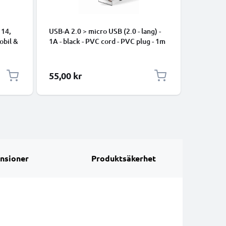
 14,
USB-A 2.0 > micro USB (2.0 - lang) -
data-kabe
mobil &
1A - black - PVC cord - PVC plug - 1m
iPhone 17
Pro Max, 
Samsung 
Google Pi
55,00 kr
35,00 k
XL Xiaom
Pro+, No
13 - 1m 
nsioner
Produktsäkerhet