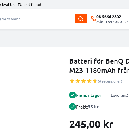
 kvalitet - EU-certifierad
08 5664 2802
Mån - Fre: 10:00 - 21
Batteri för BenQ 
M23 1180mAh frå
(6 recensioner)
Finns i lager
Leverans:
35 kr
Frakt:
245,00 kr