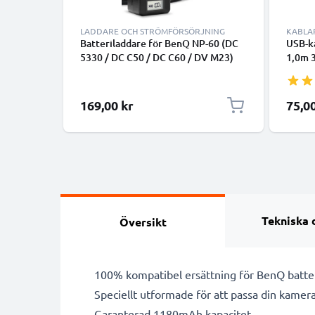
LADDARE OCH STRÖMFÖRSÖRJNING
KABLA
Batteriladdare för BenQ NP-60 (DC
USB-ka
5330 / DC C50 / DC C60 / DV M23)
1,0m 
Kamerabatterier från CELLONIC
svart 
169,00 kr
75,0
Tekniska 
Översikt
100% kompatibel ersättning för BenQ batte
Speciellt utformade för att passa din kamera
Garanterad 1180mAh kapacitet