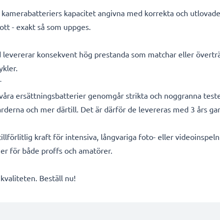
ra kamerabatteriers kapacitet angivna med korrekta och utlovad
ott - exakt så som uppges.
d levererar konsekvent hög prestanda som matchar eller överträ
ykler.
r
a våra ersättningsbatterier genomgår strikta och noggranna test
rderna och mer därtill. Det är därför de levereras med 3 års gar
lförlitlig kraft för intensiva, långvariga foto- eller videoinspe
ier för både proffs och amatörer.
valiteten. Beställ nu!