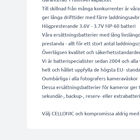
Till skillnad från många konkurrenter är vå
ger långa drifttider med färre laddningsavbr
Högpresterande 3.6V - 3.7V NP-60 batteri
Våra ersättningsbatterier med lång livsläng
prestanda - allt för ett stort antal laddningsc
Överlägsen kvalitet och säkerhetsstandarde
Vi är batterispecialister sedan 2004 och all
helt och hållet uppfylla de högsta EU- standa
Oumbärliga i alla fotografers kameraväskor
Dessa ersättningsbatterier för kameror ger til
sekundär-, backup-, reserv- eller extrabatter
Välj CELLONIC och kompromissa aldrig med k