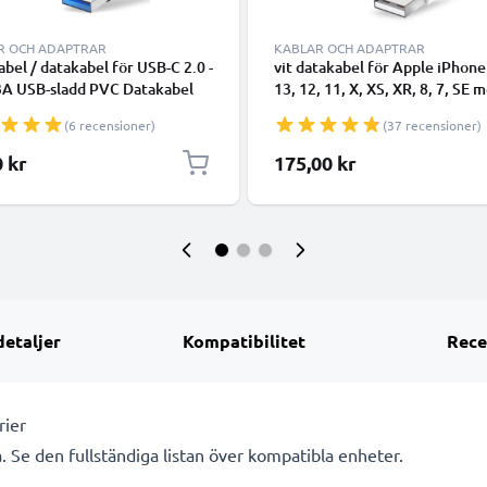
R OCH ADAPTRAR
KABLAR OCH ADAPTRAR
bel / datakabel för USB-C 2.0 -
vit datakabel för Apple iPhone
3A USB-sladd PVC Datakabel
13, 12, 11, X, XS, XR, 8, 7, SE 
- USB-C tlll USB-A kabel
smartphone - 1m för snabb
(6 recensioner)
(37 recensioner)
överföring - USB-sladd
0 kr
175,00 kr
detaljer
Kompatibilitet
Rece
rier
. Se den fullständiga listan över kompatibla enheter.