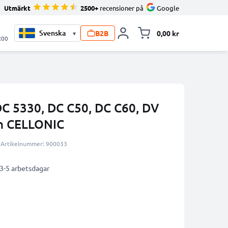
Utmärkt
2500+
recensioner på
Google
B2B
0,00 kr
▾
Toggle minicart, V
:00
DC 5330, DC C50, DC C60, DV
n CELLONIC
Artikelnummer: 900033
 3-5 arbetsdagar