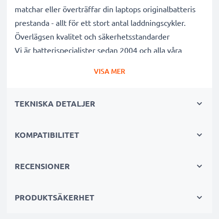
matchar eller överträffar din laptops originalbatteris
prestanda - allt för ett stort antal laddningscykler.
Överlägsen kvalitet och säkerhetsstandarder
Vi är batterispecialister sedan 2004 och alla våra
ersättningsbatterier genomgår strikta och noggranna
VISA MER
tester under hela produktionsprocessen för att helt
och hållet uppfylla de högsta EU- standarderna och
TEKNISKA DETALJER
mer därtill. Det är därför de levereras med 3 års
garanti.
Det hållbara valet
KOMPATIBILITET
Byt ut batteriet, inte din enhet. Det är det smartare,
billigare och miljövänligare valet som sparar dig
RECENSIONER
pengar samtidigt som du minskar ditt miljöavtryck
genom återvinning.
PRODUKTSÄKERHET