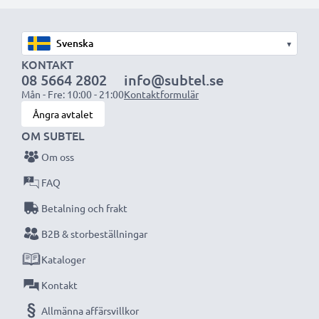
Välj CELLONIC och kompromissa aldrig med
kvaliteten. Beställ nu!
▾
KONTAKT
08 5664 2802
info@subtel.se
Mån - Fre: 10:00 - 21:00
Kontaktformulär
Ångra avtalet
OM SUBTEL
Om oss
FAQ
Betalning och frakt
B2B & storbeställningar
Kataloger
Kontakt
Allmänna affärsvillkor