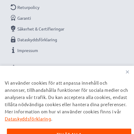
Returpolicy
Garanti
Säkerhet & Certifieringar
Dataskyddsförklaring
Impressum
VÅRA BETALNINGSALTERNATIV
×
Vi använder cookies för att anpassa innehåll och
annonser, tillhandahålla funktioner för sociala medier och
VÅRA FRAKTPARTNERS
analysera vår trafik. Du kan acceptera alla cookies, endast
tillåta nödvändiga cookies eller hantera dina preferenser.
Mer information om hur vi använder cookies finns i vår
© subtel.se 2026
Alla priser är inklusive moms och exklusive fraktkostnader.
Dataskyddsförklaring
.
Observera att alla varumärken som nämns är registrerade
varumärken tillhörande deras ägare och anges på våra