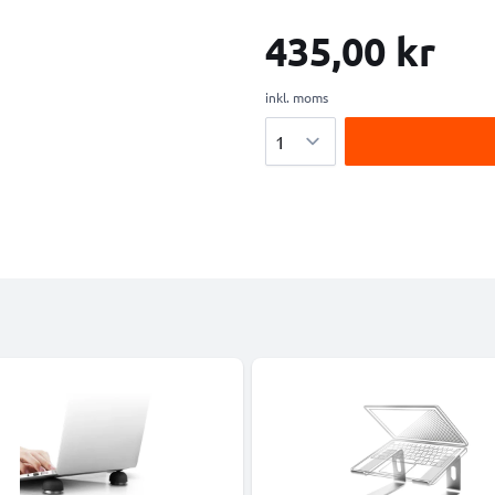
435,00 kr
inkl. moms
Antal