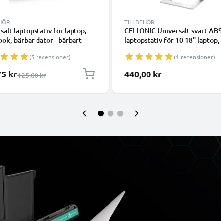
EHÖR
TILLBEHÖR
salt laptopstativ för laptop,
CELLONIC Universalt svart AB
ok, bärbar dator - bärbart
laptopstativ för 10-18" laptop,
töd med vinkel - förenklar och
notebook, bärbar dator - bärba
(5 recensioner)
(1 recensioner)
rar notebookens ventilation
datorstöd med vinkel - förenkl
optimerar notebookens ventil
lpris
75 kr
440,00 kr
Ordinarie pris
125,00 kr