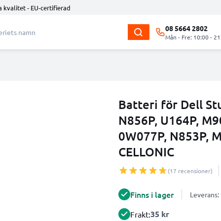
 kvalitet - EU-certifierad
08 5664 2802
Mån - Fre: 10:00 - 21
Batteri för Dell S
N856P, U164P, M9
0W077P, N853P, M
CELLONIC
(17 recensioner)
Finns i lager
Leverans:
35 kr
Frakt: