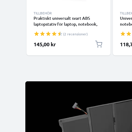
TILLBEHÖR
TILLB
Praktiskt universalt svart ABS
Univer
laptopstativ för laptop, notebook,
notebo
bärbar dator - bärbart datorstöd med
dators
(2 recensioner)
vinkel - förenklar och optimerar
optime
notebookens ventilation
Specia
145,00 kr
118,