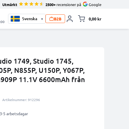
Utmärkt
2500+
recensioner på
Google
B2B
0,00 kr
▾
Toggle minicart, V
:00
tudio 1749, Studio 1745,
05P, N855P, U150P, Y067P,
909P 11.1V 6600mAh från
Artikelnummer: 912296
 3-5 arbetsdagar