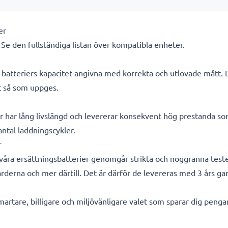
er
. Se den fullständiga listan över kompatibla enheter.
ra batteriers kapacitet angivna med korrekta och utlovade mått.
kt så som uppges.
r har lång livslängd och levererar konsekvent hög prestanda so
 antal laddningscykler.
r
a våra ersättningsbatterier genomgår strikta och noggranna test
rderna och mer därtill. Det är därför de levereras med 3 års gar
smartare, billigare och miljövänligare valet som sparar dig peng