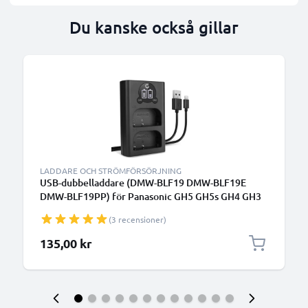
Du kanske också gillar
LADDARE OCH STRÖMFÖRSÖRJNING
USB-dubbelladdare (DMW-BLF19 DMW-BLF19E
DMW-BLF19PP) för Panasonic GH5 GH5s GH4 GH3
Lumix DMC-GH4 DC-GH5 DC-G9 + 1m + USB Kabel
(3 recensioner)
från CELLONIC
135,00 kr