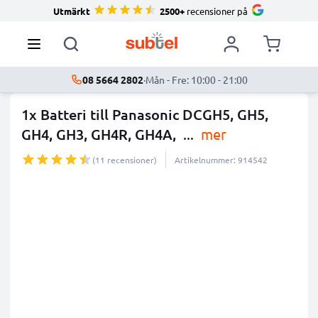
Utmärkt
2500+
recensioner på
08 5664 2802
·
Mån - Fre: 10:00 - 21:00
1x Batteri till Panasonic DCGH5, GH5,
GH4, GH3, GH4R, GH4A,
...
mer
(11 recensioner)
Artikelnummer: 914542