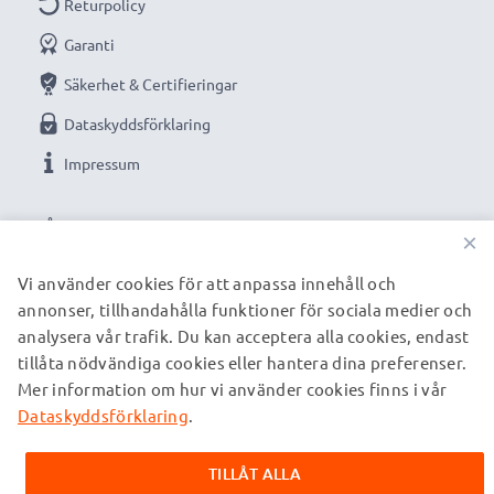
Returpolicy
Garanti
★
3 års garanti
★
Säkerhet & Certifieringar
Vi grundades år 2004 och är en internationell
Dataskyddsförklaring
specialist som endast erbjuder kvalitetsprodukter.
Impressum
Därför har vi en garanti på 36 månader!
VÅRA BETALNINGSALTERNATIV
×
Vi använder cookies för att anpassa innehåll och
annonser, tillhandahålla funktioner för sociala medier och
VÅRA FRAKTPARTNERS
analysera vår trafik. Du kan acceptera alla cookies, endast
tillåta nödvändiga cookies eller hantera dina preferenser.
Mer information om hur vi använder cookies finns i vår
© subtel.se 2026
Alla priser är inklusive moms och exklusive fraktkostnader.
Dataskyddsförklaring
.
Observera att alla varumärken som nämns är registrerade
varumärken tillhörande deras ägare och anges på våra
TILLÅT ALLA
webbsidor enbart för att ge information om våra produkter.