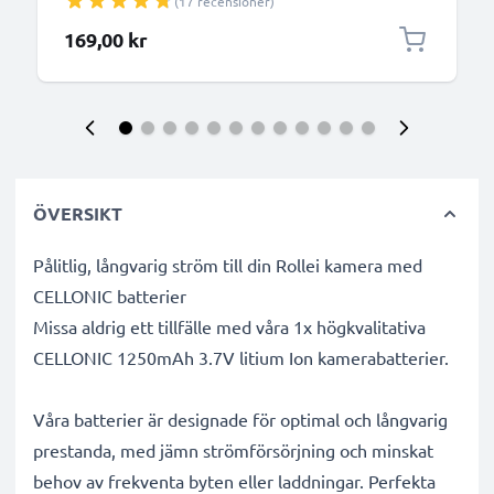
(17 recensioner)
250 Kamerabatterier från CELLONIC
169,00 kr
ÖVERSIKT
Pålitlig, långvarig ström till din Rollei kamera med
CELLONIC batterier
Missa aldrig ett tillfälle med våra 1x högkvalitativa
CELLONIC 1250mAh 3.7V litium Ion kamerabatterier.
Våra batterier är designade för optimal och långvarig
prestanda, med jämn strömförsörjning och minskat
behov av frekventa byten eller laddningar. Perfekta