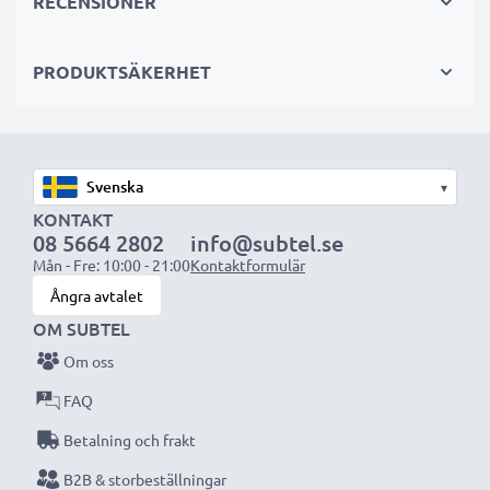
RECENSIONER
PRODUKTSÄKERHET
OBS:
Ladda batterierna helt innan första användning
för bästa resultat och livslängd.
Varje CELLONIC batteri genomgår noggranna
▾
tester för bästa prestanda och hållbarhet. Beställ
KONTAKT
08 5664 2802
info@subtel.se
nu – snabb leverans & 3 års garanti!
Mån - Fre: 10:00 - 21:00
Kontaktformulär
Ångra avtalet
OM SUBTEL
Om oss
FAQ
Betalning och frakt
B2B & storbeställningar