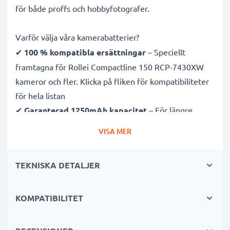
för både proffs och hobbyfotografer.
Varför välja våra kamerabatterier?
✔
100 % kompatibla ersättningar
– Speciellt
framtagna för Rollei Compactline 150 RCP-7430XW
kameror och fler. Klicka på fliken för kompatibiliteter
för hela listan
✔
Garanterad 1250mAh kapacitet
– För längre
fotosessioner med färre laddningsavbrott
VISA MER
✔
Avancerad litium Ion teknik
– Stabil effekt, lång
livslängd och effektiv prestanda
TEKNISKA DETALJER
✔
Hög kvalitet & säkerhet
– Noggrant testade för
att uppfylla högsta krav
✔
KOMPATIBILITET
Enkel installation & perfekt passform
– Fungerar
även med original laddare