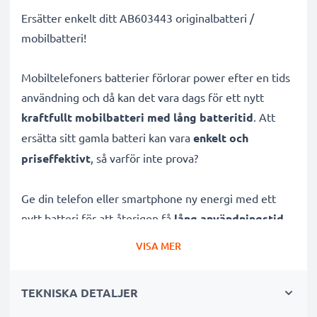
Ersätter enkelt ditt AB603443 originalbatteri /
mobilbatteri!
Mobiltelefoners batterier förlorar power efter en tids
användning och då kan det vara dags för ett nytt
kraftfullt mobilbatteri med lång batteritid
. Att
ersätta sitt gamla batteri kan vara
enkelt och
priseffektivt
, så varför inte prova?
Ge din telefon eller smartphone ny energi med ett
nytt batteri för att återigen få
lång användningstid
.
Snart kan du lyssna på musik i timmar, se ändlösa
VISA MER
videor eller ha igång din GPS på roadtrippen igen. Allt
du behöver är detta batteri, ett par verktyg och en
TEKNISKA DETALJER
tutorial från YouTube.