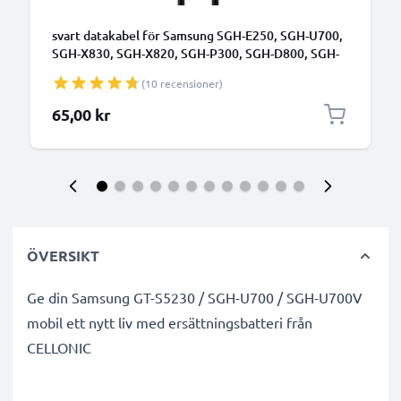
svart datakabel för Samsung SGH-E250, SGH-U700,
SGH-X830, SGH-X820, SGH-P300, SGH-D800, SGH-
F300, SGH-J600, SGH-M300 mobil & smartphone -
(10 recensioner)
1m 0.5A för snabb överföring - PVC USB-sladd
65,00 kr
ÖVERSIKT
Ge din Samsung GT-S5230 / SGH-U700 / SGH-U700V
mobil ett nytt liv med ersättningsbatteri från
CELLONIC