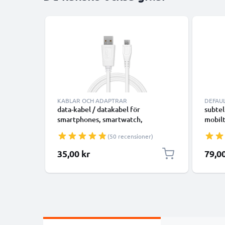
KABLAR OCH ADAPTRAR
DEFAU
data-kabel / datakabel för
subtel
smartphones, smartwatch,
mobilt
högtalare, music box eller hörlurar -
smartw
(50 recensioner)
1m 1A överföringssladd PVC
GPS L
Datakabel vit
1,1m
35,00 kr
79,0