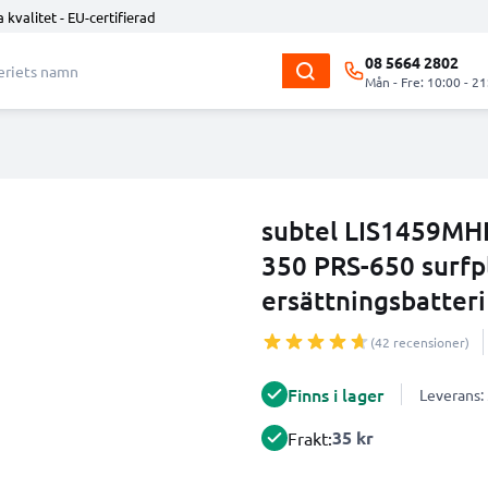
 kvalitet - EU-certifierad
08 5664 2802
Mån - Fre: 10:00 - 21
subtel LIS1459MHP
350 PRS-650 surfpl
ersättningsbatter
(42 recensioner)
Finns i lager
Leverans:
35 kr
Frakt: