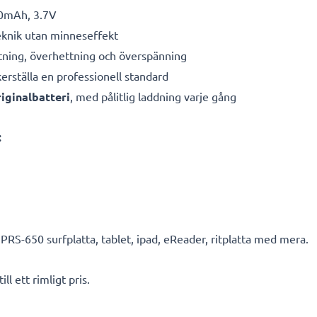
0mAh, 3.7V
eknik utan minneseffekt
ning, överhettning och överspänning
kerställa en professionell standard
iginalbatteri
, med pålitlig laddning varje gång
:
RS-650 surfplatta, tablet, ipad, eReader, ritplatta med mera.
ll ett rimligt pris.