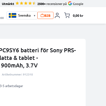
Utmärkt
2500+
recensioner på
Google
B2B
0,00 kr
▾
Toggle minicart, V
:00
C9SY6 batteri för Sony PRS-
atta & tablet -
i 900mAh, 3.7V
Artikelnummer: 912310
 3-5 arbetsdagar