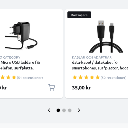
Bästsäljare
LT CATEGORY
KABLAR OCH ADAPTRAR
 Micro USB laddare för
data-kabel / datakabel för
elefon, surfplatta,
smartphones, surfplattor, högt
atch, hörlur, högtalare eller
GPS, kamrar, smartwatch eller
(51 recensioner)
(50 recensioner)
addningskabel - 1A / 1000mA,
hörlurar - 1m 1A överföringssl
PVC Datakabel svart
0 kr
35,00 kr