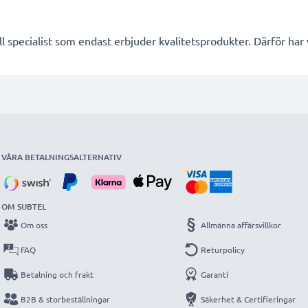
l specialist som endast erbjuder kvalitetsprodukter. Därför har
VÅRA BETALNINGSALTERNATIV
OM SUBTEL
Om oss
Allmänna affärsvillkor
FAQ
Returpolicy
Betalning och frakt
Garanti
B2B & storbeställningar
Säkerhet & Certifieringar