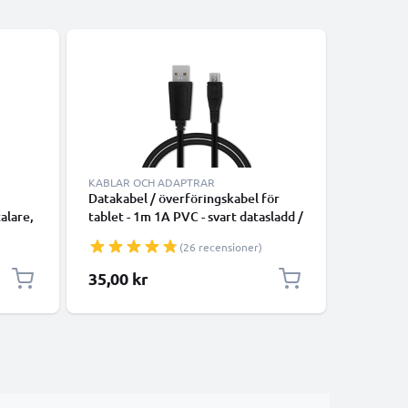
KABLAR OCH ADAPTRAR
KABLAR 
Datakabel / överföringskabel för
Datakabe
alare,
tablet - 1m 1A PVC - svart datasladd /
Sony PRS
laddsladd för surfplatta
PRS-T2 /
(26 recensioner)
add
vit datas
surfplatt
35,00 kr
45,00 k