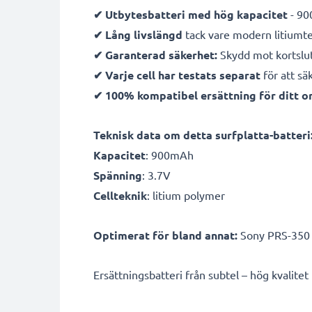
✔ Utbytesbatteri med hög kapacitet
- 90
✔ Lång livslängd
tack vare modern litiumt
✔ Garanterad säkerhet:
Skydd mot kortslut
✔ Varje cell har testats separat
för att sä
✔ 100% kompatibel ersättning för ditt or
Teknisk data om detta surfplatta-batteri
Kapacitet
: 900mAh
Spänning
: 3.7V
Cellteknik
: litium polymer
Optimerat för bland annat:
Sony PRS-350 P
Ersättningsbatteri från subtel – hög kvalitet ti