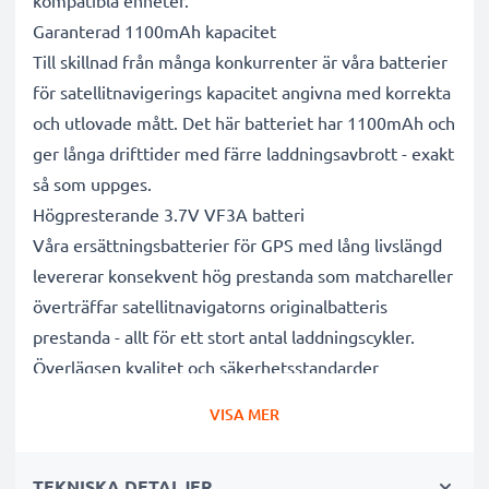
kompatibla enheter.
Garanterad 1100mAh kapacitet
Till skillnad från många konkurrenter är våra batterier
för satellitnavigerings kapacitet angivna med korrekta
och utlovade mått. Det här batteriet har 1100mAh och
ger långa drifttider med färre laddningsavbrott - exakt
så som uppges.
Högpresterande 3.7V VF3A batteri
Våra ersättningsbatterier för GPS med lång livslängd
levererar konsekvent hög prestanda som matchareller
överträffar satellitnavigatorns originalbatteris
prestanda - allt för ett stort antal laddningscykler.
Överlägsen kvalitet och säkerhetsstandarder
Vi är batterispecialister sedan 2004 och alla våra
VISA MER
ersättningsbatterier genomgår strikta och noggranna
tester under hela produktionsprocessen för att helt
TEKNISKA DETALJER