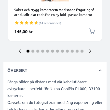
Säker och trygg kamerarem med snabb frigöring så
att du alltid är redo för en ny bild - passar kameror
med 1/4" skruv/gänga men har även karbinhake för
(14 recensioner)
alla olika kameramodeller
145,00 kr
ÖVERSIKT
Fånga bilder på distans med vår kabelutlösare
avtryckare – perfekt för Nikon CoolPix P1000, D3100
kameror.
Oavsett om du fotograferar med lång exponering eller
tidsförlopp, vilda djurbilder eller gruppfoton,