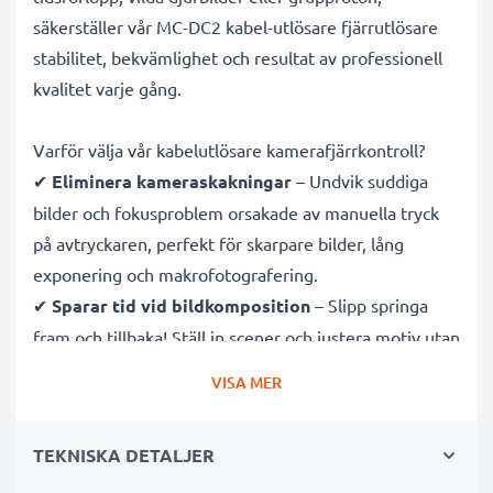
säkerställer vår MC-DC2 kabel-utlösare fjärrutlösare
stabilitet, bekvämlighet och resultat av professionell
kvalitet varje gång.
Varför välja vår kabelutlösare kamerafjärrkontroll?
✔
Eliminera kameraskakningar
– Undvik suddiga
bilder och fokusproblem orsakade av manuella tryck
på avtryckaren, perfekt för skarpare bilder, lång
exponering och makrofotografering.
✔
Sparar tid vid bildkomposition
– Slipp springa
fram och tillbaka! Ställ in scener och justera motiv utan
att behöva återvända till kameran för att ta bilden.
VISA MER
✔
Idealisk för vilddjurs- och naturfotografering
–
Utlös avtryckaren på distans för att inte störa djurlivet
TEKNISKA DETALJER
och fånga skarpa bilder vid astrofotografering och
tidsförlopp.