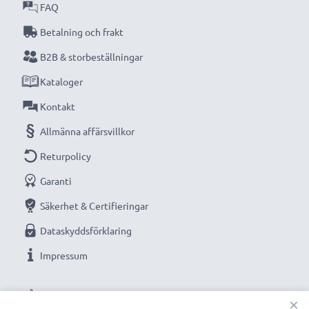
års garanti!
FAQ
Betalning och frakt
B2B & storbeställningar
Kataloger
Kontakt
Allmänna affärsvillkor
Returpolicy
Garanti
Säkerhet & Certifieringar
Dataskyddsförklaring
Impressum
VÅRA BETALNINGSALTERNATIV
×