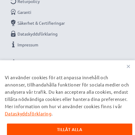
Returpolicy
Garanti
Säkerhet & Certifieringar
Dataskyddsförklaring
Impressum
VÅRA BETALNINGSALTERNATIV
×
Vi använder cookies för att anpassa innehåll och
annonser, tillhandahålla funktioner för sociala medier och
VÅRA FRAKTPARTNERS
analysera vår trafik. Du kan acceptera alla cookies, endast
tillåta nödvändiga cookies eller hantera dina preferenser.
Mer information om hur vi använder cookies finns i vår
© subtel.se 2026
Alla priser är inklusive moms och exklusive fraktkostnader.
Dataskyddsförklaring
.
Observera att alla varumärken som nämns är registrerade
varumärken tillhörande deras ägare och anges på våra
TILLÅT ALLA
webbsidor enbart för att ge information om våra produkter.