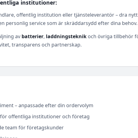
ntliga institutioner:
dlare, offentlig institution eller tjänsteleverantör – dra n
 en personlig service som är skräddarsydd efter dina behov.
ljning av
batterier
,
laddningsteknik
och övriga tillbehör f
ivitet, transparens och partnerskap.
rtiment – anpassade efter din ordervolym
 för offentliga institutioner och företag
rade team för företagskunder