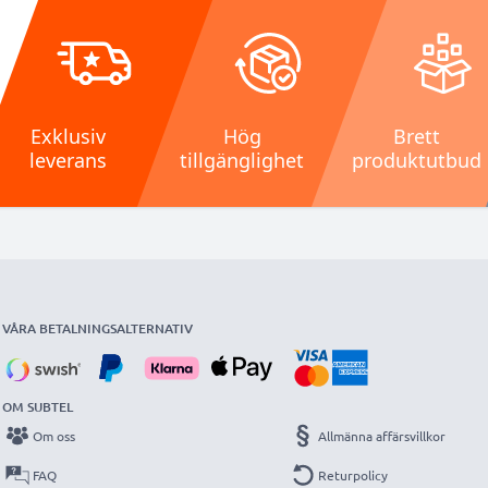
Exklusiv
Hög
Brett
leverans
tillgänglighet
produktutbud
VÅRA BETALNINGSALTERNATIV
OM SUBTEL
Om oss
Allmänna affärsvillkor
FAQ
Returpolicy