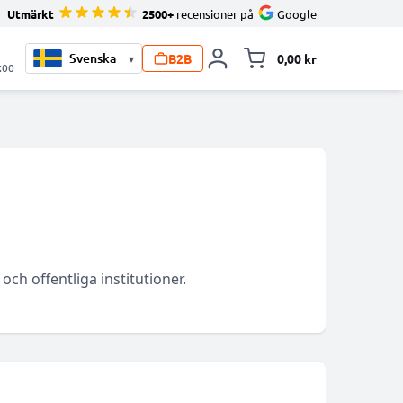
Utmärkt
2500+
recensioner på
Google
B2B
0,00 kr
▾
Toggle minicart, V
:00
ch offentliga institutioner.