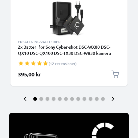
ERSÄTTNINGSBATTERIER
2x Batteri för Sony Cyber-shot DSC-WX80 DSC-
QX10 DSC-QX100 DSC-TX30 DSC-W830 kamera
med hög 580mAh kapacitet + laddare för
(12 recensioner)
uppladdningsbara kamerabatterier
395,00 kr