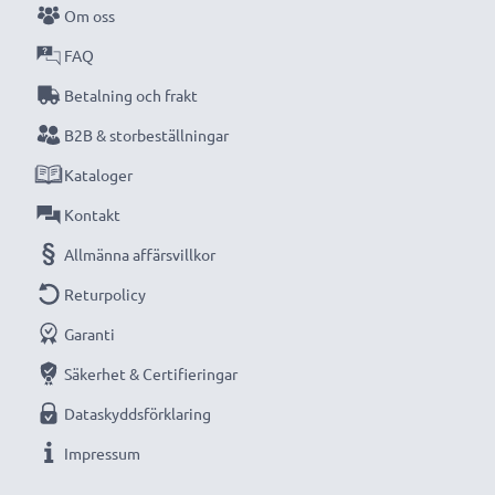
Om oss
kompakta LCD-batteriladdare från CELLONIC.
FAQ
Beställ nu med snabb leverans och 3 års garanti!
Betalning och frakt
B2B & storbeställningar
Kataloger
Kontakt
Allmänna affärsvillkor
Returpolicy
Garanti
Säkerhet & Certifieringar
Dataskyddsförklaring
Impressum