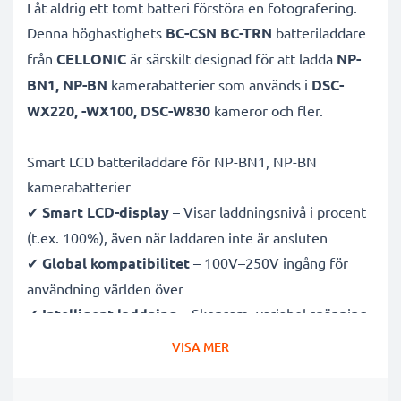
Låt aldrig ett tomt batteri förstöra en fotografering.
Denna höghastighets
BC-CSN BC-TRN
batteriladdare
från
CELLONIC
är särskilt designad för att ladda
NP-
BN1, NP-BN
kamerabatterier som används i
DSC-
WX220, -WX100, DSC-W830
kameror och fler.
Smart LCD batteriladdare för NP-BN1, NP-BN
kamerabatterier
✔
Smart LCD-display
– Visar laddningsnivå i procent
(t.ex. 100%), även när laddaren inte är ansluten
✔
Global kompatibilitet
– 100V–250V ingång för
användning världen över
✔
Intelligent laddning
– Skonsam, variabel spänning
förlänger batteriets livslängd
VISA MER
✔
Certifierad säkerhet
– CE- och RoHS-godkänd med
skydd mot överladdning, överhettning och