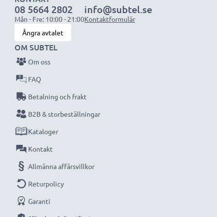
08 5664 2802
info@subtel.se
OBS:
För bästa prestanda och livslängd, ladda
Mån - Fre: 10:00 - 21:00
Kontaktformulär
batterierna fullt innan första användning.
Ångra avtalet
OM SUBTEL
Missa aldrig ett ögonblick med denna smarta,
Om oss
kompakta LCD-batteriladdare från CELLONIC.
FAQ
Beställ nu med snabb leverans och 3 års garanti!
Betalning och frakt
B2B & storbeställningar
Kataloger
Kontakt
Allmänna affärsvillkor
Returpolicy
Garanti