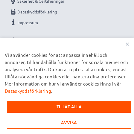
Säkerhet & Certifieringar
Dataskyddsförklaring
Impressum
VÅRA BETALNINGSALTERNATIV
×
Vi använder cookies för att anpassa innehåll och
annonser, tillhandahålla funktioner för sociala medier och
VÅRA FRAKTPARTNERS
analysera vår trafik. Du kan acceptera alla cookies, endast
tillåta nödvändiga cookies eller hantera dina preferenser.
Mer information om hur vi använder cookies finns i vår
© subtel.se 2026
Alla priser är inklusive moms och exklusive fraktkostnader.
Dataskyddsförklaring
.
Observera att alla varumärken som nämns är registrerade
varumärken tillhörande deras ägare och anges på våra
TILLÅT ALLA
webbsidor enbart för att ge information om våra produkter.
AVVISA