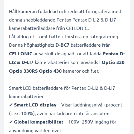
Håll kameran fulladdad och redo att fotografera med
denna snabbladdande Pentax Pentax D-LI2 & D-LI7
kamerabatteriladdare från CELLONIC.
Låt aldrig ett tomt batteri förstöra en fotografering.
Denna höghastighets
D-BC7
batteriladdare från
CELLONIC
är särskilt designad för att ladda
Pentax D-
LI2 & D-LI7
kamerabatterier som används i
Optio 330
Optio 330RS Optio 430
kameror och fler.
Smart LCD batteriladdare för Pentax D-LI2 & D-LI7
kamerabatterier
✔
Smart LCD-display
– Visar laddningsnivå i procent
(t.ex. 100%), även när laddaren inte är ansluten
✔
Global kompatibilitet
– 100V–250V ingång för
användning världen över