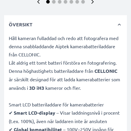
ÖVERSIKT
Håll kameran fulladdad och redo att fotografera med
denna snabbladdande Aiptek kamerabatteriladdare
från CELLONIC.
Låt aldrig ett tomt batteri förstöra en fotografering.
Denna höghastighets
batteriladdare från
CELLONIC
är särskilt designad för att ladda
kamerabatterier som
används i
3D iH3
kameror och fler.
Smart LCD batteriladdare för kamerabatterier
✔
Smart LCD-display
– Visar laddningsnivå i procent
(t.ex. 100%), även när laddaren inte är ansluten
✔
Global kompatibilitet
– 100V–250V ingång för