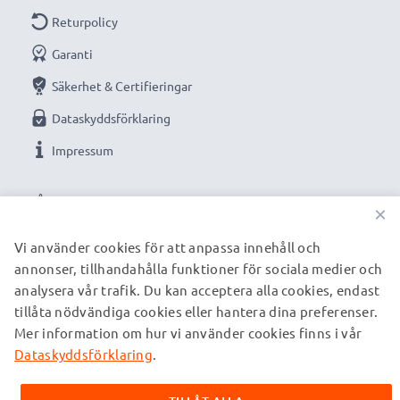
Returpolicy
Garanti
Säkerhet & Certifieringar
Dataskyddsförklaring
Impressum
VÅRA BETALNINGSALTERNATIV
×
Vi använder cookies för att anpassa innehåll och
annonser, tillhandahålla funktioner för sociala medier och
VÅRA FRAKTPARTNERS
analysera vår trafik. Du kan acceptera alla cookies, endast
tillåta nödvändiga cookies eller hantera dina preferenser.
Mer information om hur vi använder cookies finns i vår
© subtel.se 2026
Alla priser är inklusive moms och exklusive fraktkostnader.
Dataskyddsförklaring
.
Observera att alla varumärken som nämns är registrerade
varumärken tillhörande deras ägare och anges på våra