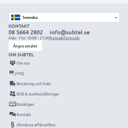
1x 3000mAh batteri:
ca. 6 timmar
OBS:
För bästa prestanda och livslängd, ladda
▾
batterierna fullt innan första användning.
KONTAKT
08 5664 2802
info@subtel.se
Mån - Fre: 10:00 - 21:00
Kontaktformulär
Missa aldrig ett ögonblick med denna smarta,
Ångra avtalet
kompakta LCD-batteriladdare från CELLONIC.
OM SUBTEL
Beställ nu med snabb leverans och 3 års garanti!
Om oss
FAQ
Betalning och frakt
B2B & storbeställningar
Kataloger
Kontakt
Allmänna affärsvillkor