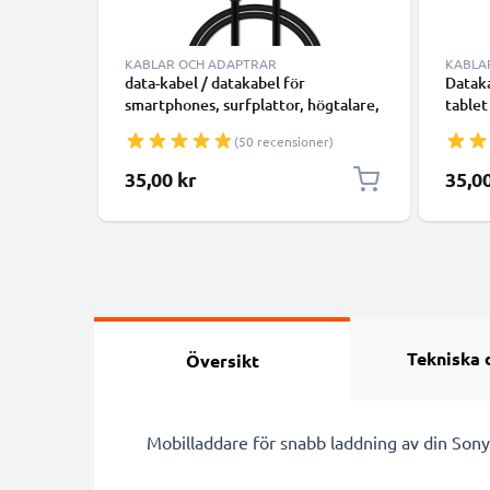
KABLAR OCH ADAPTRAR
KABLA
data-kabel / datakabel för
Dataka
smartphones, surfplattor, högtalare,
tablet
GPS, kamrar, smartwatch eller
laddsl
(50 recensioner)
hörlurar - 1m 1A överföringssladd
PVC Datakabel svart
35,00 kr
35,0
Tekniska 
Översikt
Mobilladdare för snabb laddning av din Sony