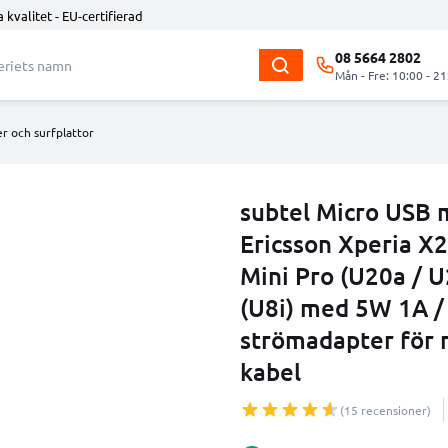
 kvalitet - EU-certifierad
08 5664 2802
Mån - Fre: 10:00 - 21
r och surfplattor
subtel Micro USB 
Ericsson Xperia X2
Mini Pro (U20a / U2
(U8i) med 5W 1A /
strömadapter för 
kabel
(15 recensioner)