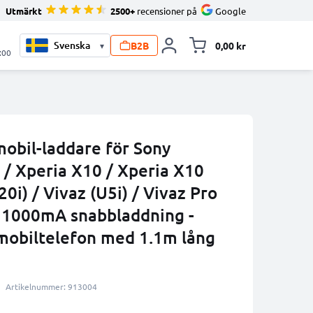
Utmärkt
2500+
recensioner på
Google
B2B
0,00 kr
▾
Toggle minicart, V
:00
mobil-laddare för Sony
 / Xperia X10 / Xperia X10
0i) / Vivaz (U5i) / Vivaz Pro
 1000mA snabbladdning -
mobiltelefon med 1.1m lång
Artikelnummer: 913004