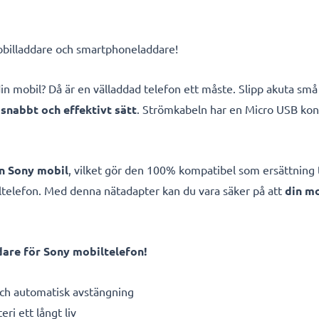
mobilladdare och smartphoneladdare!
å din mobil? Då är en välladdad telefon ett måste. Slipp akuta 
snabbt och effektivt sätt
. Strömkabeln har en Micro USB kon
in Sony mobil
, vilket gör den 100% kompatibel som ersättning ti
ltelefon. Med denna nätadapter kan du vara säker på att
din mo
are för Sony mobiltelefon!
h automatisk avstängning
eri ett långt liv