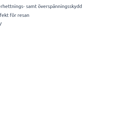
erhettnings- samt överspänningsskydd
fekt för resan
V