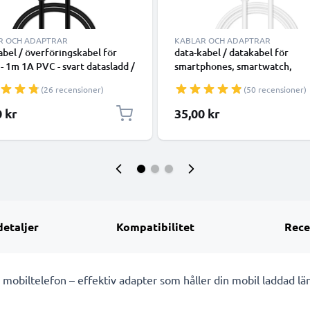
R OCH ADAPTRAR
KABLAR OCH ADAPTRAR
bel / överföringskabel för
data-kabel / datakabel för
 - 1m 1A PVC - svart datasladd /
smartphones, smartwatch,
add för surfplatta
högtalare, music box eller hörl
(26 recensioner)
(50 recensioner)
1m 1A överföringssladd PVC
Datakabel vit
0 kr
35,00 kr
detaljer
Kompatibilitet
Rece
 mobiltelefon – effektiv adapter som håller din mobil laddad lä