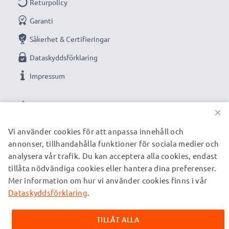
Returpolicy
Effekt / Power Watt
: 5W
Kabellängd
: 1,20m
Garanti
Säkerhet & Certifieringar
Kvalitetsladdare från CELLONIC som erbjuder maximal
Dataskyddsförklaring
kraft för alla vardagens uppgifter.
Impressum
VÅRA BETALNINGSALTERNATIV
★
3
å
rs garanti
★
×
Vi grundades år 2004 och är en internationell
Vi använder cookies för att anpassa innehåll och
specialist som endast erbjuder kvalitetsprodukter.
annonser, tillhandahålla funktioner för sociala medier och
VÅRA FRAKTPARTNERS
Därför har vi 36 månader garanti!
analysera vår trafik. Du kan acceptera alla cookies, endast
tillåta nödvändiga cookies eller hantera dina preferenser.
Mer information om hur vi använder cookies finns i vår
© subtel.se 2026
Alla priser är inklusive moms och exklusive fraktkostnader.
Dataskyddsförklaring
.
Observera att alla varumärken som nämns är registrerade
varumärken tillhörande deras ägare och anges på våra
TILLÅT ALLA
webbsidor enbart för att ge information om våra produkter.