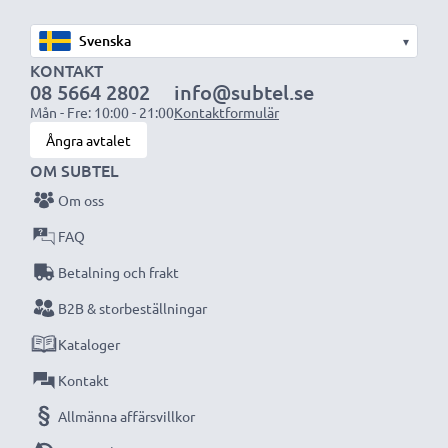
resan
✔ Anpassningsbar strömkälla om 100V - 250V
▾
✔ Kabellängd om 1,20m
KONTAKT
✔ 4.0mm x 1.7mm anpassad för enheter med detta
08 5664 2802
info@subtel.se
Mån - Fre: 10:00 - 21:00
Kontaktformulär
uttag
Ångra avtalet
OM SUBTEL
Optimerat för bland annat:
Sony PSP Street (PSP-
E1000 / PSP-E1004), Sony PSP Brite (PSP-3000 / PSP-
Om oss
3004), Sony PSP-1004, Sony PSP-1000, Sony PSP Slim
FAQ
& Lite (PSP-2000 / PSP-2004) med flera
Betalning och frakt
B2B & storbeställningar
Teknisk data:
Ingång / Input
: 100V - 250V
Kataloger
Anslutning 1
: 4.0mm x 1.7mm
Kontakt
Utgångsspänning / Output Volt
: 5V
Allmänna affärsvillkor
Strömstyrka / Output (ampere
: 1A