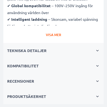
✔
Global kompatibilitet
– 100V–250V ingång för
användning världen över
✔
Intelligent laddning
– Skonsam, variabel spänning
förlänger batteriets livslängd
✔
Certifierad säkerhet
– CE- och RoHS-godkänd med
VISA MER
skydd mot överladdning, överhettning och
kortslutning
TEKNISKA DETALJER
Kompakt & resevänlig
KOMPATIBILITET
✔
Kompakt & lätt
– Perfekt storlek för kameraväskan
✔
Hållbara material
– Flexibel, brytsäker
laddningskabel och strömadapter
RECENSIONER
Snabba laddningstider
PRODUKTSÄKERHET
1x 1000mAh batteri:
ca. 2 timmar