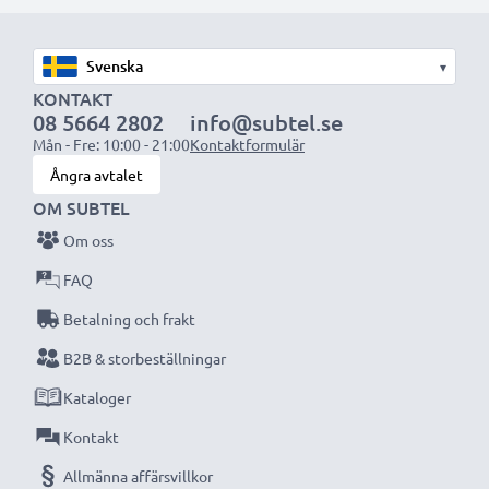
1x 2000mAh batteri:
ca. 4 timmar
1x 3000mAh batteri:
ca. 6 timmar
▾
OBS:
För bästa prestanda och livslängd, ladda
KONTAKT
08 5664 2802
info@subtel.se
batterierna fullt innan första användning.
Mån - Fre: 10:00 - 21:00
Kontaktformulär
Ångra avtalet
Missa aldrig ett ögonblick med denna smarta,
OM SUBTEL
kompakta LCD-batteriladdare från CELLONIC.
Om oss
Beställ nu med snabb leverans och 3 års garanti!
FAQ
Betalning och frakt
B2B & storbeställningar
Kataloger
Kontakt
Allmänna affärsvillkor