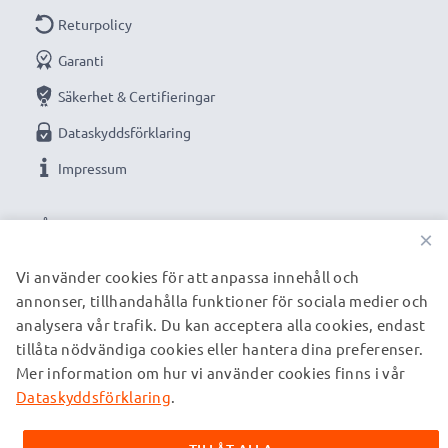
Returpolicy
Garanti
Säkerhet & Certifieringar
Dataskyddsförklaring
Impressum
VÅRA BETALNINGSALTERNATIV
×
Vi använder cookies för att anpassa innehåll och
annonser, tillhandahålla funktioner för sociala medier och
VÅRA FRAKTPARTNERS
analysera vår trafik. Du kan acceptera alla cookies, endast
tillåta nödvändiga cookies eller hantera dina preferenser.
Mer information om hur vi använder cookies finns i vår
© subtel.se 2026
Alla priser är inklusive moms och exklusive fraktkostnader.
Dataskyddsförklaring
.
Observera att alla varumärken som nämns är registrerade
varumärken tillhörande deras ägare och anges på våra