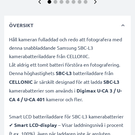
ÖVERSIKT
Håll kameran fulladdad och redo att fotografera med
denna snabbladdande Samsung SBC-L3
kamerabatteriladdare från CELLONIC.
Låt aldrig ett tomt batteri förstöra en fotografering.
Denna höghastighets
SBC-L3
batteriladdare från
CELLONIC
är särskilt designad för att ladda
SBC-L3
kamerabatterier som används i
Digimax U-CA 3 / U-
CA 4 / U-CA 401
kameror och fler.
Smart LCD batteriladdare för SBC-L3 kamerabatterier
✔
Smart LCD-display
– Visar laddningsnivå i procent
(t.ex. 100%), även när laddaren inte är ansluten