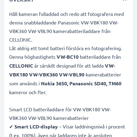
Håll kameran fulladdad och redo att fotografera med
denna snabbladdande Panasonic VW-VBK180 VW-
VBK360 VW-VBL90 kamerabatteriladdare från
CELLONIC.
Låt aldrig ett tomt batteri förstöra en fotografering.
Denna höghastighets
VW-BC10
batteriladdare från
CELLONIC
är särskilt designad för att ladda
VW-
VBK180 VW-VBK360 VW-VBL90
kamerabatterier
som används i
Nokia 3650, Panasonic SD40, TM60
kameror och fler.
Smart LCD batteriladdare för VW-VBK180 VW-
VBK360 VW-VBL90 kamerabatterier
✔
Smart LCD-display
– Visar laddningsnivå i procent
(t.ex. 100%), även när laddaren inte är ansluten