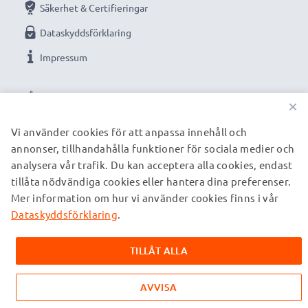
Säkerhet & Certifieringar
Dataskyddsförklaring
Impressum
VÅRA BETALNINGSALTERNATIV
×
Vi använder cookies för att anpassa innehåll och
annonser, tillhandahålla funktioner för sociala medier och
VÅRA FRAKTPARTNERS
analysera vår trafik. Du kan acceptera alla cookies, endast
tillåta nödvändiga cookies eller hantera dina preferenser.
Mer information om hur vi använder cookies finns i vår
© subtel.se 2026
Alla priser är inklusive moms och exklusive fraktkostnader.
Dataskyddsförklaring
.
Observera att alla varumärken som nämns är registrerade
varumärken tillhörande deras ägare och anges på våra
TILLÅT ALLA
webbsidor enbart för att ge information om våra produkter.
AVVISA