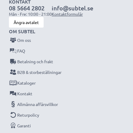
1x 2000mAh batteri:
ca. 4 timmar
KONTAKT
08 5664 2802
info@subtel.se
1x 3000mAh batteri:
ca. 6 timmar
Mån - Fre: 10:00 - 21:00
Kontaktformulär
Ångra avtalet
OBS:
För bästa prestanda och livslängd, ladda
OM SUBTEL
batterierna fullt innan första användning.
Om oss
Missa aldrig ett ögonblick med denna smarta,
FAQ
kompakta LCD-batteriladdare från CELLONIC.
Betalning och frakt
Beställ nu med snabb leverans och 3 års garanti!
B2B & storbeställningar
Kataloger
Kontakt
Allmänna affärsvillkor
Returpolicy
Garanti