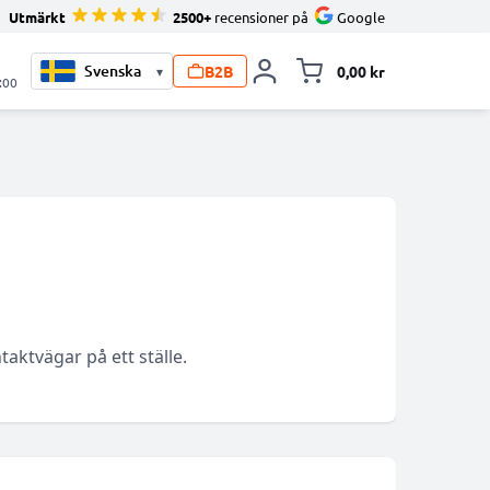
Utmärkt
2500+
recensioner på
Google
B2B
0,00 kr
▾
Toggle minicart, V
:00
aktvägar på ett ställe.