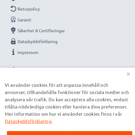
Returpolicy
Garanti
Säkerhet & Certifieringar
Dataskyddsförklaring
Impressum
VÅRA BETALNINGSALTERNATIV
×
Vi använder cookies för att anpassa innehåll och
annonser, tillhandahålla funktioner för sociala medier och
VÅRA FRAKTPARTNERS
analysera vår trafik. Du kan acceptera alla cookies, endast
tillåta nödvändiga cookies eller hantera dina preferenser.
Mer information om hur vi använder cookies finns i vår
© subtel.se 2026
Alla priser är inklusive moms och exklusive fraktkostnader.
Dataskyddsförklaring
.
Observera att alla varumärken som nämns är registrerade
varumärken tillhörande deras ägare och anges på våra