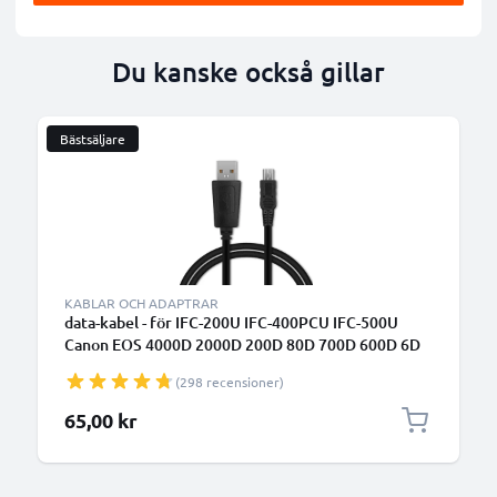
Du kanske också gillar
Bästsäljare
B
KABLAR OCH ADAPTRAR
data-kabel - för IFC-200U IFC-400PCU IFC-500U
Canon EOS 4000D 2000D 200D 80D 700D 600D 6D
Mark II 5D Mark III EOS M10 PowerShot G7X SX530
(298 recensioner)
IXUS 185 kamera - 1m 1A PVC Datakabel svart
65,00 kr