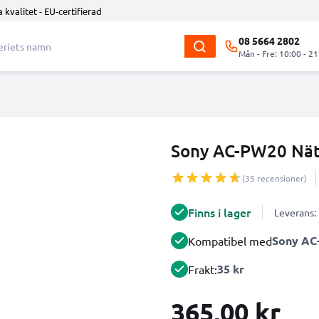
 kvalitet - EU-certifierad
08 5664 2802
Mån - Fre: 10:00 - 21
Sony AC-PW20 Nät
(35 recensioner)
Finns i lager
Leverans:
Sony AC
Kompatibel med
35 kr
Frakt:
365,00 kr