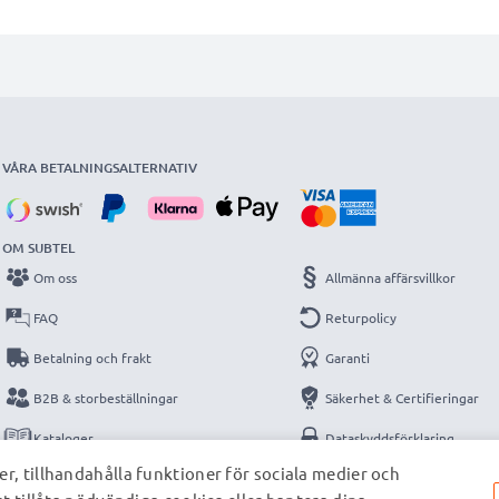
VÅRA BETALNINGSALTERNATIV
OM SUBTEL
Om oss
Allmänna affärsvillkor
FAQ
Returpolicy
Betalning och frakt
Garanti
B2B & storbeställningar
Säkerhet & Certifieringar
Kataloger
Dataskyddsförklaring
r, tillhandahålla funktioner för sociala medier och
Kontakt
Impressum