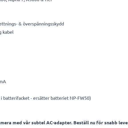
hettnings- & överspänningsskydd
g kabel
0mA
i batterifacket - ersätter batteriet NP-FW50)
amera med vår subtel AC-adapter. Beställ nu för snabb lever