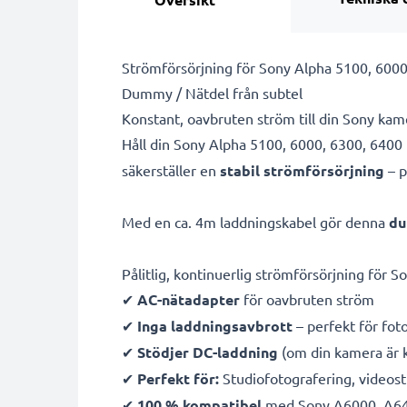
Strömförsörjning för Sony Alpha 5100, 6000,
Dummy / Nätdel från subtel
Konstant, oavbruten ström till din Sony ka
Håll din Sony Alpha 5100, 6000, 6300, 6400 
säkerställer en
stabil strömförsörjning
– p
Med en ca. 4m laddningskabel gör denna
du
Pålitlig, kontinuerlig strömförsörjning för 
✔
AC-nätadapter
för oavbruten ström
✔
Inga laddningsavbrott
– perfekt för fot
✔
Stödjer DC-laddning
(om din kamera är 
✔
Perfekt för:
Studiofotografering, videost
✔
100 % kompatibel
med Sony A6000, A640