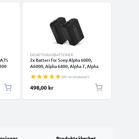
ERSÄTTNINGSBATTERIER
ERSÄTTNI
I A7S
2x Batteri för Sony Alpha 6000,
2x Batte
300
A6000, Alpha 6400, Alpha 7, Alpha
6000 A6
NEX-5
5100, A6100, RX10 IV, NP-FW50
A3000 A7 
(40 recensioner)
acitet
1030mAh från CELLONIC
7R kame
g för
kapacitet
498,00 kr
588,00
ri
uppladdn
nsioner
Produktsäkerhet