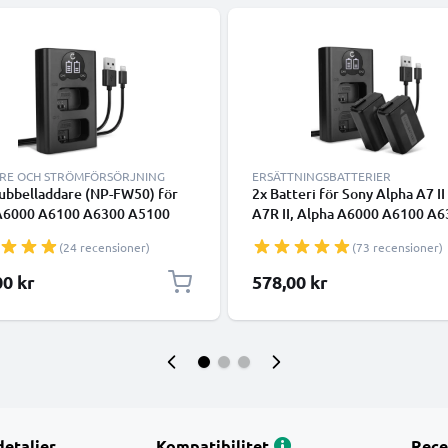
RE OCH STRÖMFÖRSÖRJNING
ERSÄTTNINGSBATTERIER
ubbelladdare (NP-FW50) för
2x Batteri för Sony Alpha A7 I
A6000 A6100 A6300 A5100
A7R II, Alpha A6000 A6100 A6
Alpha A7 II A7S II A7R II RX10
A6500, RX10 (I II III IV), A55, 
(24 recensioner)
(73 recensioner)
 NEX-7 NEX-6 + 1m USB Kabel
kamera med hög 1030mAh kap
CELLONIC
+ dubbelladdare med USB-utta
00 kr
578,00 kr
uppladdningsbara kamerabatte
detaljer
Kompatibilitet
Rece