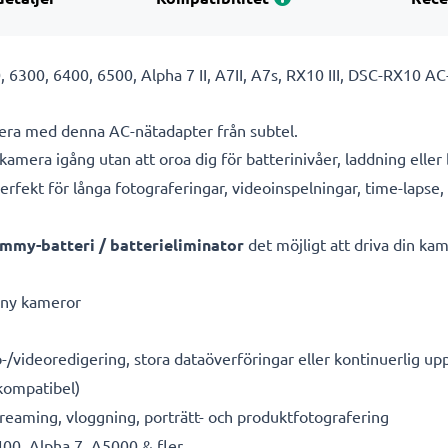
 6300, 6400, 6500, Alpha 7 II, A7II, A7s, RX10 III, DSC-RX10 
mera med denna AC-nätadapter från subtel.
kamera igång utan att oroa dig för batterinivåer, laddning elle
erfekt för långa fotograferingar, videoinspelningar, time-lapse,
mmy-batteri / batterieliminator
det möjligt att driva din kam
Sony kameror
o-/videoredigering, stora dataöverföringar eller kontinuerlig up
kompatibel)
reaming, vloggning, porträtt- och produktfotografering
0, Alpha 7, A5000 & fler