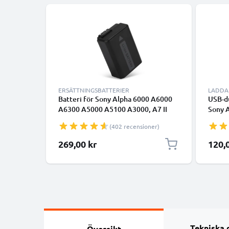
ERSÄTTNINGSBATTERIER
LADDA
Batteri för Sony Alpha 6000 A6000
USB-d
A6300 A5000 A5100 A3000, A7 II
Sony 
A7S II A7R II, NEX-3 NEX-5 NEX-5N
A5000 
(402 recensioner)
NEX-6, NP-FW50 1030mAh från
NEX-5
CELLONIC
från 
269,00 kr
120,
Tekniska 
Översikt