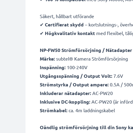
Säkert, hållbart utförande
✔
Certifierat skydd
– kortslutnings-, över
✔
Högkvalitativ kontakt
med flexibel, tåli
NP-FW50 Strömförsörjning / Nätadapter
Märke:
subtel® Kamera Strömförsörjning
Inspänning:
100-240V
Utgångsspänning / Output Volt:
7.6V
Strömstyrka / Output ampere:
0.5A / 50
Inkluderar nätadapter:
AC-PW20
Inklusive DC-koppling:
AC-PW20 (är införd 
Strömkabel:
ca. 4m laddningskabel
Oändlig strömförsörjning till din Sony k