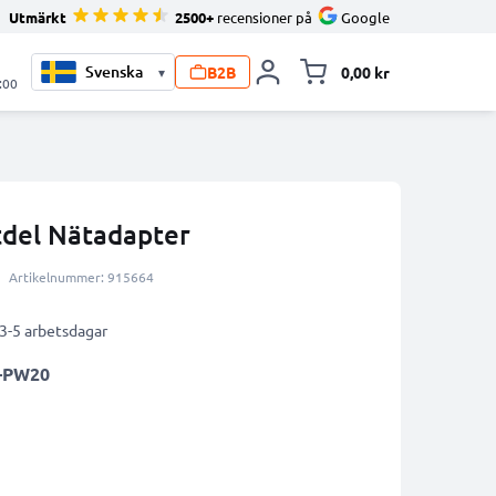
Utmärkt
2500+
recensioner på
Google
B2B
0,00 kr
▾
Toggle minicart, V
:00
del Nätadapter
Artikelnummer: 915664
 3-5 arbetsdagar
-PW20