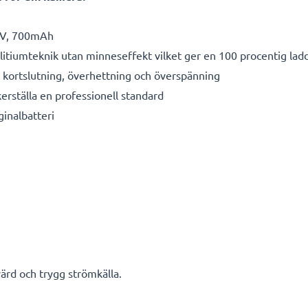
V, 700mAh
litiumteknik utan minneseffekt vilket ger en 100 procentig lad
kortslutning, överhettning och överspänning
kerställa en professionell standard
ginalbatteri
ärd och trygg strömkälla.