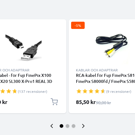
-5%
R OCH ADAPTRAR
KABLAR OCH ADAPTRAR
abel - för Fuji FinePix X100
RCA-kabel för Fuji FinePix S81
 X20 SL300 X-Pro1 REAL 3D
FinePix S8000fd / FinePix S58
 S4000 XF1 SL280 S2950 T595
FinePix F650 / FinePix F50fd, 
(137 recensioner)
(9 recensioner)
 - 1.5m PVC Datakabel svart
DVD, Blu-Ray, Kamera, Konsol 
AV-kabel, RCA-kontakt, Kompo
Specialpris
0 kr
85,50 kr
Ordinarie pris
90,00 kr
Audio-Video