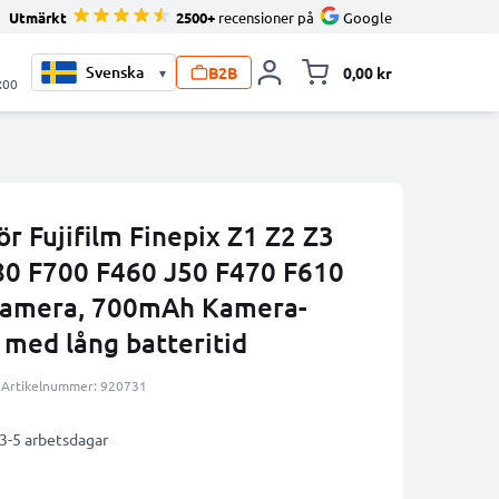
Utmärkt
2500+
recensioner på
Google
B2B
0,00 kr
▾
Toggle minicart, V
:00
ör Fujifilm Finepix Z1 Z2 Z3
80 F700 F460 J50 F470 F610
lkamera, 700mAh Kamera-
 med lång batteritid
Artikelnummer: 920731
 3-5 arbetsdagar