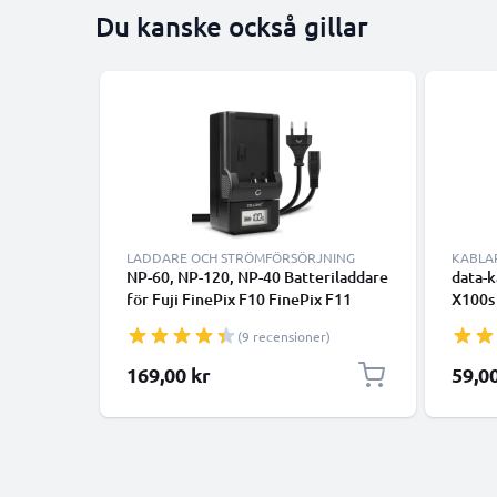
Du kanske också gillar
LADDARE OCH STRÖMFÖRSÖRJNING
KABLA
NP-60, NP-120, NP-40 Batteriladdare
data-k
för Fuji FinePix F10 FinePix F11
X100s
FinePix F401 FinePix F410 FinePix
F31fd
(9 recensioner)
F601 FinePix M603 Kamerabatterier
kamera
från CELLONIC
169,00 kr
59,0