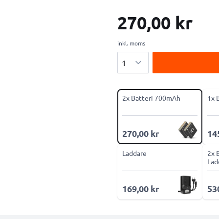
270,00 kr
inkl. moms
Antal
2x Batteri 700mAh
1x 
270,00 kr
14
Laddare
2x 
Lad
169,00 kr
53