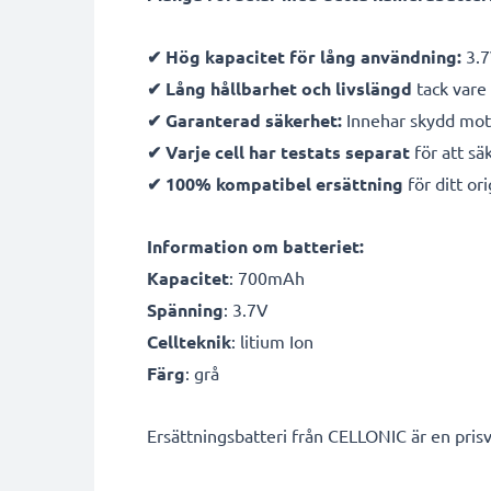
✔ Hög kapacitet för lång användning:
3.7
✔ Lång hållbarhet och livslängd
tack vare 
✔ Garanterad säkerhet:
Innehar skydd mot 
✔ Varje cell har testats separat
för att sä
✔ 100% kompatibel ersättning
för ditt ori
Information om batteriet:
Kapacitet
: 700mAh
Spänning
: 3.7V
Cellteknik
: litium Ion
Färg
: grå
Ersättningsbatteri från CELLONIC är en prisv