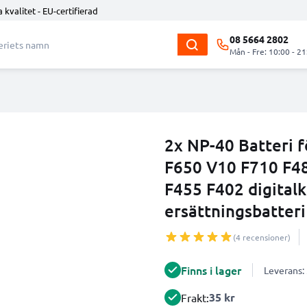
 kvalitet - EU-certifierad
08 5664 2802
Mån - Fre: 10:00 - 21
2x NP-40 Batteri f
F650 V10 F710 F4
F455 F402 digita
ersättningsbatteri
(4 recensioner)
Finns i lager
Leverans:
35 kr
Frakt: