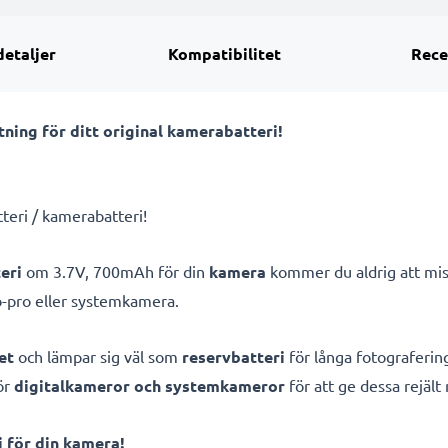
detaljer
Kompatibilitet
Rece
ning för ditt original kamerabatteri!
tteri / kamerabatteri!
eri
om 3.7V, 700mAh för din
kamera
kommer du aldrig att miss
-pro eller systemkamera.
et
och lämpar sig väl som
reservbatteri
för långa fotografering
ör
digitalkameror och systemkameror
för att ge dessa rejält
 för din kamera!