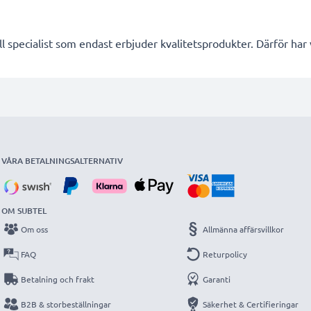
l specialist som endast erbjuder kvalitetsprodukter. Därför har
VÅRA BETALNINGSALTERNATIV
OM SUBTEL
Om oss
Allmänna affärsvillkor
FAQ
Returpolicy
Betalning och frakt
Garanti
B2B & storbeställningar
Säkerhet & Certifieringar