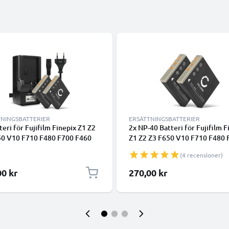
TNINGSBATTERIER
ERSÄTTNINGSBATTERIER
teri för Fujifilm Finepix Z1 Z2
2x NP-40 Batteri för Fujifilm F
50 V10 F710 F480 F700 F460
Z1 Z2 Z3 F650 V10 F710 F480 
470 F610 F455 F402 kamera
F460 J50 F470 F610 F455 F40
(4 recensioner)
ög 700mAh kapacitet +
digitalkamera, 700mAh Kamer
e för uppladdningsbara
ersättningsbatteri med lång
00 kr
270,00 kr
abatterier
batteritid