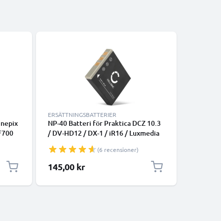
ERSÄTTNINGSBATTERIER
ERSÄTTNI
inepix
NP-40 Batteri för Praktica DCZ 10.3
NP-40 Ba
F700
/ DV-HD12 / DX-1 / iR16 / Luxmedia
AX9 / DC
2
10-23 / 12-03 / 12-HD / 6105 / 6403
Z6301 / 
(6 recensioner)
a-
digitalkamera, 700mAh Kamera-
digitalk
ersättningsbatteri med lång
ersättni
145,00 kr
145,00
batteritid
batteriti