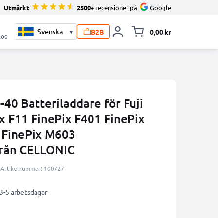
Utmärkt
2500+
recensioner på
Google
B2B
0,00 kr
▾
Toggle minicart, V
:00
40 Batteriladdare för Fuji
x F11 FinePix F401 FinePix
 FinePix M603
från CELLONIC
Artikelnummer: 100727
 3-5 arbetsdagar