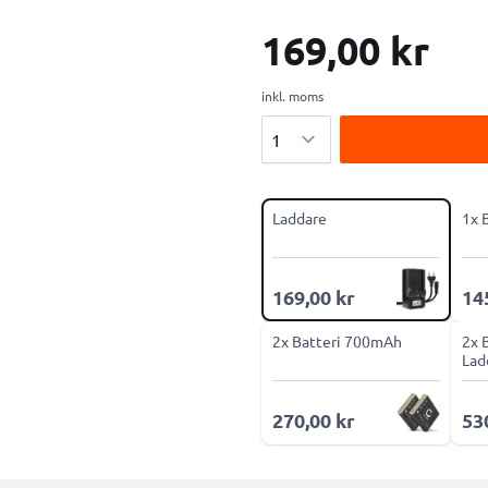
169,00 kr
inkl. moms
Antal
Laddare
1x 
169,00 kr
14
2x Batteri 700mAh
2x 
Lad
270,00 kr
53