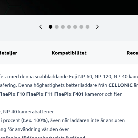
detaljer
Kompatibilitet
Rece
rafera med denna snabbladdande Fuji NP-60, NP-120, NP-40 kam
grafering. Denna höghastighets
batteriladdare från
CELLONIC
är
FinePix F10 FinePix F11 FinePix F401
kameror och fler.
0, NP-40 kamerabatterier
i procent (t.ex. 100%), även när laddaren inte är ansluten
g för användning världen över
spänning förlänger batteriets livslängd