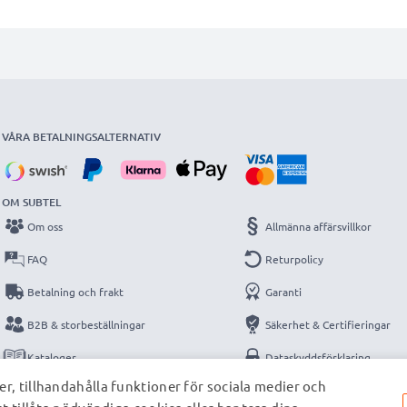
VÅRA BETALNINGSALTERNATIV
OM SUBTEL
Om oss
Allmänna affärsvillkor
FAQ
Returpolicy
Betalning och frakt
Garanti
B2B & storbeställningar
Säkerhet & Certifieringar
Kataloger
Dataskyddsförklaring
r, tillhandahålla funktioner för sociala medier och
Kontakt
Impressum