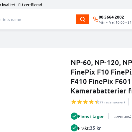
 kvalitet - EU-certifierad
08 5664 2802
Mån - Fre: 10:00 - 21
NP-60, NP-120, NP-
FinePix F10 FinePi
F410 FinePix F601
Kamerabatterier 
(9 recensioner)
Finns i lager
Leverans:
35 kr
Frakt: