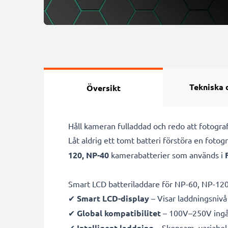
Tekniska 
Översikt
Håll kameran fulladdad och redo att fotog
Låt aldrig ett tomt batteri förstöra en foto
120, NP-40
kamerabatterier som används i
Smart LCD batteriladdare för NP-60, NP-12
✔
Smart LCD-display
– Visar laddningsnivå 
✔
Global kompatibilitet
– 100V–250V ingån
✔
Intelligent laddning
– Skonsam, variabel 