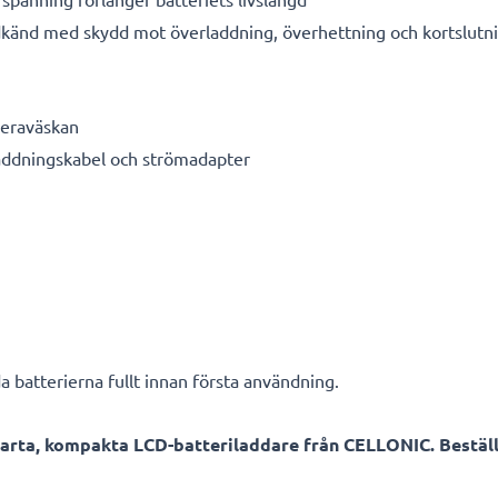
känd med skydd mot överladdning, överhettning och kortslutn
meraväskan
laddningskabel och strömadapter
a batterierna fullt innan första användning.
arta, kompakta LCD-batteriladdare från CELLONIC. Beställ