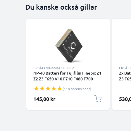
Du kanske också gillar
ERSÄTTNINGSBATTERIER
ERSÄT
NP-40 Batteri för Fujifilm Finepix Z1
2x Bat
Z2 Z3 F650 V10 F710 F480 F700
Z3 F6
F460 J50 F470 F610 F455 F402
J50 F
(118 recensioner)
digitalkamera, 700mAh Kamera-
med h
ersättningsbatteri med lång
laddar
145,00 kr
530,
batteritid
kamer