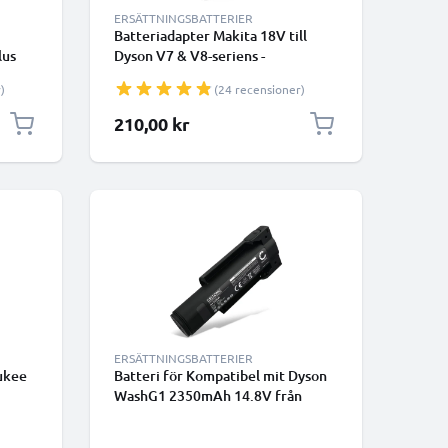
ERSÄTTNINGSBATTERIER
Batteriadapter Makita 18V till
lus
Dyson V7 & V8-seriens -
,
MT18V7V8 omvandlare för Dyson
)
(24 recensioner)
eri -
dammsugare från CELLONIC
IC
210,00 kr
ERSÄTTNINGSBATTERIER
ukee
Batteri för Kompatibel mit Dyson
WashG1 2350mAh 14.8V från
e
CELLONIC
are