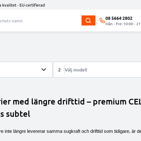
 kvalitet - EU-certifierad
08 5664 2802
Mån - Fre: 10:00 - 21
2
Välj modell
ier med längre drifttid – premium CE
s subtel
nte längre levererar samma sugkraft och drifttid som tidigare, är det 