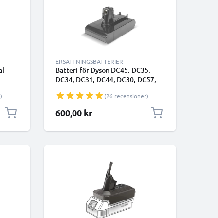
ERSÄTTNINGSBATTERIER
al
Batteri för Dyson DC45, DC35,
DC34, DC31, DC44, DC30, DC57,
C31,
DC56 2500mAh - Endast lämplig
)
(26 recensioner)
lig
för typ A - från CELLONIC -
Klickbatteri
600,00 kr