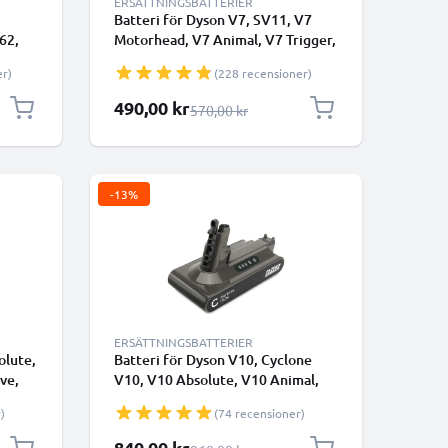
ERSÄTTNINGSBATTERIER
Batteri för Dyson V7, SV11, V7
62,
Motorhead, V7 Animal, V7 Trigger,
C74,
V7 Total Clean 2000mAh från
er)
(228 recensioner)
med
CELLONIC - Batteri med skruvar
ONIC
Specialpris
490,00 kr
Ordinarie pris
570,00 kr
-13%
ERSÄTTNINGSBATTERIER
olute,
Batteri för Dyson V10, Cyclone
ve,
V10, V10 Absolute, V10 Animal,
V10 Origin, V10 Extra, Dyson
)
(74 recensioner)
Ah
SV12, SV27 3000mAh - Endast
lämplig för typ B - Batteri med
Specialpris
840,00 kr