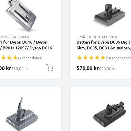
TNINGSBATTERIER
ERSÄTTNINGSBATTERIER
ri för Dyson DC16 / Dyson
Batteri för Dyson DC35 Digit
/ BP01/ 12097/ Dyson DC16
Slim, DC35, DC31 Animalpro,
lpro/ D12 Cordless Vacuum
DC34, DC31 Car and Boat, D
(4 recensioner)
(10 recensioner
Ah från CELLONIC
DC30 1500mAh - Endast lämp
för typ A - från CELLONIC -
lpris
Specialpris
00 kr
570,00 kr
Ordinarie pris
Ordinarie pris
530,00 kr
640,00 kr
Klickbatteri