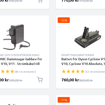
Ordinarie pris
Ordinarie pris
640,00 kr
910,00 kr
-12%
RE OCH STRÖMFÖRSÖRJNING
ERSÄTTNINGSBATTERIER
NIC Dammsugar-laddare för
Batteri för Dyson Cyclone V1
 V10, V11 - Strömkabel till
V10, Cyclone V10 Absolute,
ös dammsugare
Animal, V10 Origin, Dyson S
(86 recensioner)
(32 recensioner
SV27 2500mAh - Endast lämp
för typ B - från CELLONIC - Ba
lpris
Specialpris
00 kr
760,00 kr
Ordinarie pris
Ordinarie pris
200,00 kr
860,00 kr
med skruvar
-11%