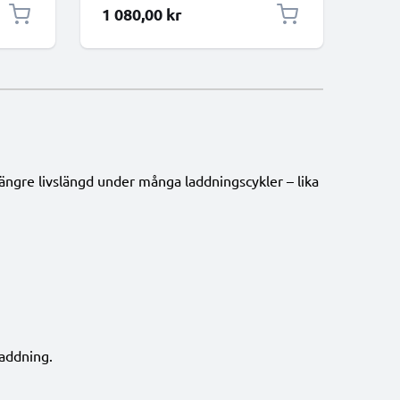
1 080,00 kr
längre livslängd under många laddningscykler – lika
laddning.