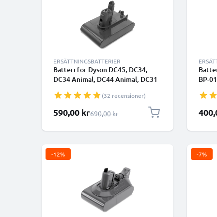
ERSÄTTNINGSBATTERIER
ERSÄT
Batteri för Dyson DC45, DC34,
Batte
DC34 Animal, DC44 Animal, DC31
BP-01
Animal, DC35, DC35 Multi Floor,
Anima
(32 recensioner)
DC56 2500mAh 22.8v från
1400m
CELLONIC - Batteri med skruvar
Specialpris
Specia
590,00 kr
400,
Ordinarie pris
690,00 kr
-12%
-7%