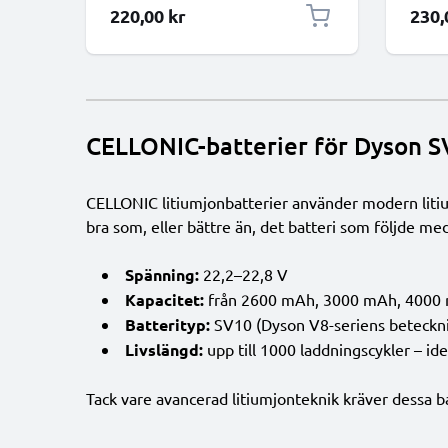
220,00 kr
230,
CELLONIC-batterier för Dyson S
CELLONIC litiumjonbatterier använder modern litiumc
bra som, eller bättre än, det batteri som följde m
Spänning:
22,2–22,8 V
Kapacitet:
från 2600 mAh, 3000 mAh, 4000 mA
Batterityp:
SV10 (Dyson V8-seriens beteckn
Livslängd:
upp till 1000 laddningscykler – ide
Tack vare avancerad litiumjonteknik kräver dessa ba