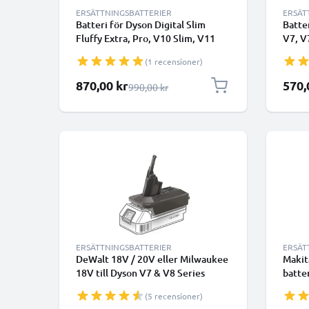
ERSÄTTNINGSBATTERIER
ERSÄT
Batteri för Dyson Digital Slim
Batte
Fluffy Extra, Pro, V10 Slim, V11
V7, V
Slim, V10 Digital Slim, V10 Digital
Trigg
(1 recensioner)
Slim Fluffy Extra (Dyson SV18)
Clean
2500mAh 18.0v från CELLONIC -
96867
Specialpris
Specia
870,00 kr
570,
Ordinarie pris
990,00 kr
Klickbatteri
från 
skruv
ERSÄTTNINGSBATTERIER
ERSÄT
DeWalt 18V / 20V eller Milwaukee
Makit
18V till Dyson V7 & V8 Series
batte
batteriadapter Omvandlare från
V6 da
(5 recensioner)
CELLONIC