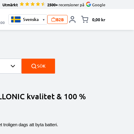
Utmärkt
2500+
recensioner på
Google
B2B
0,00 kr
▾
Toggle minicart, V
:00
SÖK
LLONIC kvalitet & 100 %
troligen dags att byta batteri.