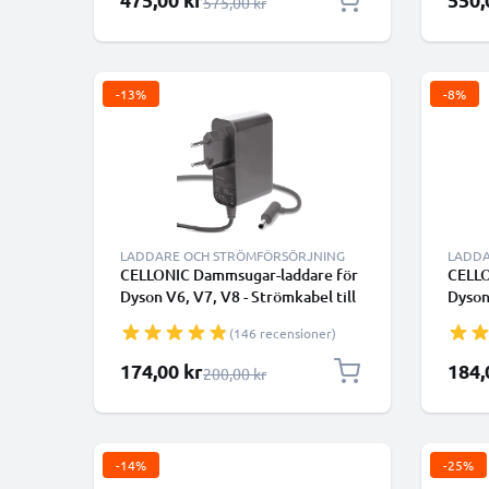
Ordinarie pris
575,00 kr
-13%
-8%
LADDARE OCH STRÖMFÖRSÖRJNING
LADDA
CELLONIC Dammsugar-laddare för
CELLO
Dyson V6, V7, V8 - Strömkabel till
Dyson
trådlös dammsugare
trådl
(146 recensioner)
Specialpris
Specia
174,00 kr
184,
Ordinarie pris
200,00 kr
-14%
-25%