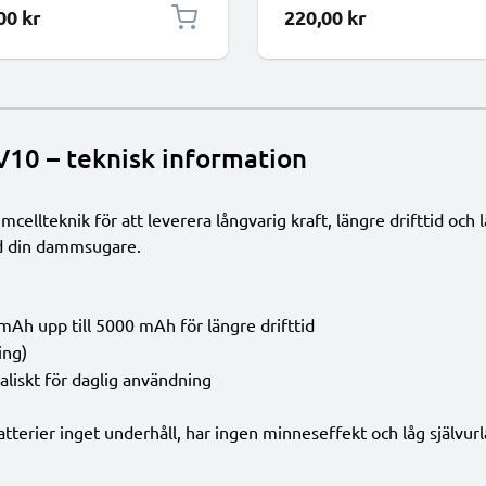
från CELLONIC
00 kr
220,00 kr
V10 – teknisk information
ellteknik för att leverera långvarig kraft, längre drifttid och 
ed din dammsugare.
h upp till 5000 mAh för längre drifttid
ing)
aliskt för daglig användning
tterier inget underhåll, har ingen minneseffekt och låg självur