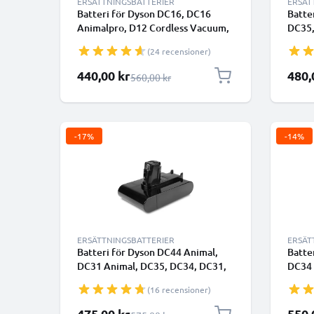
ERSÄTTNINGSBATTERIER
ERSÄT
Batteri för Dyson DC16, DC16
Batte
Animalpro, D12 Cordless Vacuum,
DC35,
DC16 Animal, DC16 Root 6, DC16
Anima
(24 recensioner)
Issey Miyake, DC16 Handheld
05 15
1500mAh från CELLONIC
typ A 
Specialpris
Specia
440,00 kr
480,
Ordinarie pris
560,00 kr
Klick
-17%
-14%
ERSÄTTNINGSBATTERIER
ERSÄT
Batteri för Dyson DC44 Animal,
Batte
DC31 Animal, DC35, DC34, DC31,
DC34 
DC44, DC44 Animal Total Clean
DC35 
(16 recensioner)
2000mAh - Endast lämplig för typ
05) 2
A - från CELLONIC - Klickbatteri
skruv
Specialpris
Specia
475,00 kr
550,