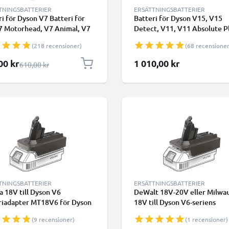
TNINGSBATTERIER
ERSÄTTNINGSBATTERIER
ri för Dyson V7 Batteri för
Batteri för Dyson V15, V15
7 Motorhead, V7 Animal, V7
Detect, V11, V11 Absolute P
er, V7 Cord Free, V7 Total
Pro, Dyson SV15, SV16, SV17
(218 recensioner)
(68 recensioner
, SV11 Type B (Dyson
SV18, SV22 Type A - Klickbatt
0-02) (21,6 V, 2500 mAh)
4000mAh 25.2v från CELLON
lpris
00 kr
1 010,00 kr
Ordinarie pris
610,00 kr
CELLONIC - Batteri med
ar
TNINGSBATTERIER
ERSÄTTNINGSBATTERIER
a 18V till Dyson V6
DeWalt 18V-20V eller Milwa
riadapter MT18V6 för Dyson
18V till Dyson V6-seriens
mmsugare från CELLONIC
batteriadapter - konverterar
(9 recensioner)
(1 recensioner)
MT18V6 för Dyson dammsug