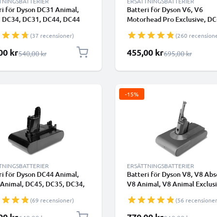
TNINGSBATTERIER
ERSÄTTNINGSBATTERIER
ri för Dyson DC31 Animal,
Batteri för Dyson V6, V6
 DC34, DC31, DC44, DC44
Motorhead Pro Exclusive, DC
l Total Clean, Dyson 917083-
DC62 Animal / Animalpro, D
(37 recensioner)
(260 recension
00mAh - Endast lämplig för
967810-21 Type B - Batteri 
- från CELLONIC -
skruvar 2000mAh från CELL
lpris
Specialpris
00 kr
455,00 kr
Ordinarie pris
Ordinarie pris
540,00 kr
695,00 kr
batteri
-15%
TNINGSBATTERIER
ERSÄTTNINGSBATTERIER
ri för Dyson DC44 Animal,
Batteri för Dyson V8, V8 Abs
Animal, DC45, DC35, DC34,
V8 Animal, V8 Animal Exclusi
Multi Floor (Dyson 202932-
V8 Fluffy, V8 Range (Dyson
(69 recensioner)
(56 recensioner
000mAh - typ B - Batteri med
215681), SV10, SV25 4000m
ar - från CELLONIC
21.6V från CELLONIC
lpris
Specialpris
00 kr
770,00 kr