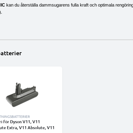
NIC
kan du återställa dammsugarens fulla kraft och optimala rengörin
).
atterier
TNINGSBATTERIER
ri för Dyson V11, V11
ute Extra, V11 Absolute, V11