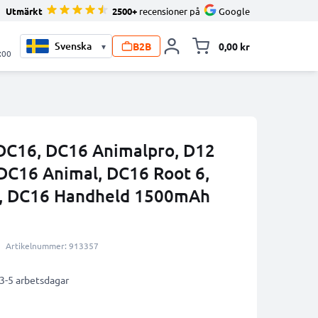
Utmärkt
2500+
recensioner på
Google
B2B
0,00 kr
▾
Toggle minicart, V
:00
 DC16, DC16 Animalpro, D12
DC16 Animal, DC16 Root 6,
e, DC16 Handheld 1500mAh
Artikelnummer: 913357
 3-5 arbetsdagar