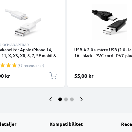
R OCH ADAPTRAR
takabel för Apple iPhone 14,
USB-A 2.0 > micro USB (2.0 - la
, 11, X, XS, XR, 8, 7, SE mobil &
1A - black - PVC cord - PVC plu
hone - 1m för snabb
(37 recensioner)
ring - USB-sladd
00 kr
55,00 kr
detaljer
Kompatibilitet
Rece