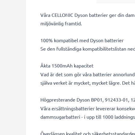
Våra CELLONIC Dyson batterier ger din dammsu
miljövänlig framtid.
100% kompatibel med Dyson batterier
Se den fullständiga kompatibilitetslistan ne
Äkta 1500mAh kapacitet
Vad är det som gör våra batterier annorlund
själva verket är mycket, mycket lägre. Det h
Högpresterande Dyson BP01, 912433-01, 12
Våra ersättningsbatterier levererar konsekv
dammsugarbatteri - i upp till 1000 laddnings
Överlägsen kvalitet och säkerhetsstandarde