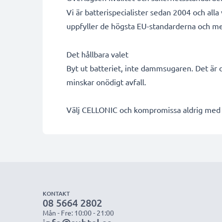
Vi är batterispecialister sedan 2004 och al
uppfyller de högsta EU-standarderna och mer 
Det hållbara valet
Byt ut batteriet, inte dammsugaren. Det är d
minskar onödigt avfall.
Välj CELLONIC och kompromissa aldrig med k
KONTAKT
08 5664 2802
Mån - Fre: 10:00 - 21:00