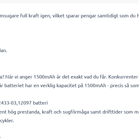
gare full kraft igen, vilket sparar pengar samtidigt som du hjäl
dan.
a? När vi anger 1500mAh är det exakt vad du får. Konkurrenter a
är batteriet har en verklig kapacitet på 1500mAh - precis så so
433-03,12097 batteri
ent hög prestanda, kraft och sugförmåga samt drifttider som mat
cykler.
r