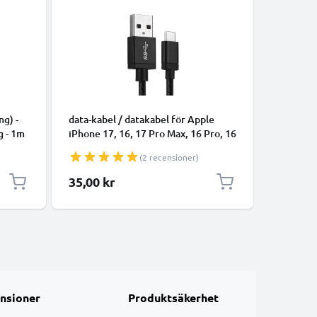
KABLAR 
ng) -
data-kabel / datakabel för Apple
data-kabe
g - 1m
iPhone 17, 16, 17 Pro Max, 16 Pro, 16
smartpho
Pro Max, 17 Pro, 16e, 16 Plus
högtalare
(2 recensioner)
Samsung Galaxy S25 Ultra, S25
1m 1A öv
Google Pixel 10, 9a, 10 Pro, 10 Pro
Datakabe
35,00 kr
35,00 k
XL Xiaomi 15 Ultra, Redmi Note 14
Pro+, Note 14 Pro, 15T Pro OnePlus
13 - 1m 3A överföri
nsioner
Produktsäkerhet