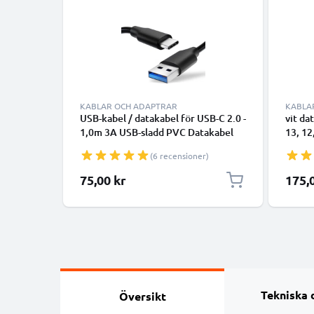
KABLAR OCH ADAPTRAR
KABLA
USB-kabel / datakabel för USB-C 2.0 -
vit da
1,0m 3A USB-sladd PVC Datakabel
13, 12
svart - USB-C tlll USB-A kabel
smartp
(6 recensioner)
överfö
75,00 kr
175,
Tekniska 
Översikt