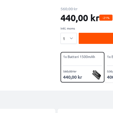
560,00 kr
440,00 kr
-21%
inkl. moms
Antal
1x Batteri 1500mAh
1x 
560,00 kr
530,
440,00 kr
40