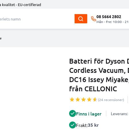
 kvalitet - EU-certifierad
08 5664 2802
Mån - Fre: 10:00 - 21
e
Batteri för Dyson
Cordless Vacuum, 
DC16 Issey Miyak
från CELLONIC
(24 recensioner)
Finns i lager
Leverans:
35 kr
Frakt: