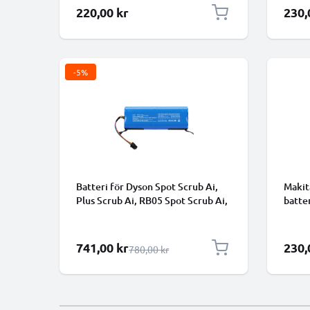
220,00 kr
230,
-5%
Batteri för Dyson Spot Scrub Ai,
Makit
Plus Scrub Ai, RB05 Spot Scrub Ai,
batte
Spot Plus Scrub Ai, 586183-01
V6 da
5000mAh 12.8V från CELLONIC
Specialpris
741,00 kr
230,
Ordinarie pris
780,00 kr