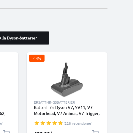
Alla Dyson-batterier
-14%
ERSÄTTNINGSBATTERIER
Batteri för Dyson V7, SV11, V7
62,
Motorhead, V7 Animal, V7 Trigger,
C74,
V7 Total Clean 2000mAh från
er)
(228 recensioner)
med
CELLONIC - Batteri med skruvar
ONIC
Specialpris