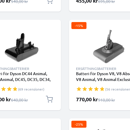
00 kr
455,00 kr
Ordinarie pris
Ordinarie pris
540,00 kr
695,00 kr
batteri
-15%
TNINGSBATTERIER
ERSÄTTNINGSBATTERIER
ri för Dyson DC44 Animal,
Batteri för Dyson V8, V8 Abs
Animal, DC45, DC35, DC34,
V8 Animal, V8 Animal Exclusi
Multi Floor (Dyson 202932-
V8 Fluffy, V8 Range (Dyson
(69 recensioner)
(56 recensioner
000mAh - typ B - Batteri med
215681), SV10, SV25 4000m
ar - från CELLONIC
21.6V från CELLONIC
lpris
Specialpris
00 kr
770,00 kr
Ordinarie pris
Ordinarie pris
640,00 kr
910,00 kr
-25%