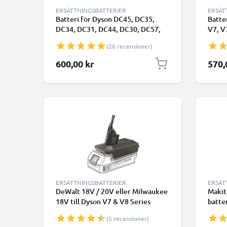
ERSÄTTNINGSBATTERIER
ERSÄT
Batteri för Dyson DC45, DC35,
Batte
DC34, DC31, DC44, DC30, DC57,
V7, V
DC56 2500mAh - Endast lämplig
Trigg
(26 recensioner)
för typ A - från CELLONIC -
Clean
Klickbatteri
96867
Specia
600,00 kr
570,
från 
skruv
ERSÄTTNINGSBATTERIER
ERSÄT
DeWalt 18V / 20V eller Milwaukee
Makit
18V till Dyson V7 & V8 Series
batte
batteriadapter Omvandlare från
V6 da
(5 recensioner)
CELLONIC