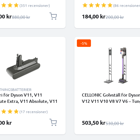
uffy, (Dyson 215681, VE6),
trådlös dammsugare
(351 recensioner)
(86 recensioner
 SV25 3000mAh 21.6V från
NIC - Batteri med skruvar
lpris
Specialpris
00 kr
184,00 kr
Ordinarie pris
Ordinarie pris
880,00 kr
200,00 kr
-5%
TNINGSBATTERIER
ri för Dyson V11, V11
CELLONIC Golvställ för Dyso
ute Extra, V11 Absolute, V11
V12 V11 V10 V8 V7 V6 – Tun
ute pro, V11 Total Clean Type
stålbas, utan borrning, 8+ til
(17 recensioner)
atteri med skruvar - 4000mAh
1265mm torn
 Li-Ion från CELLONIC
Specialpris
00 kr
503,50 kr
Ordinarie pris
530,00 kr