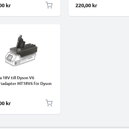
från CELLONIC
00 kr
220,00 kr
a 18V till Dyson V6
riadapter MT18V6 för Dyson
mmsugare från CELLONIC
00 kr