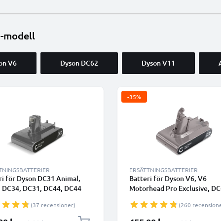
n-modell
on V6
Dyson DC62
Dyson V11
-35%
TNINGSBATTERIER
ERSÄTTNINGSBATTERIER
ri för Dyson DC31 Animal,
Batteri för Dyson V6, V6
 DC34, DC31, DC44, DC44
Motorhead Pro Exclusive, DC
l Total Clean, Dyson 917083-
DC62 Animal / Animalpro, D
(37 recensioner)
(260 recension
00mAh - Endast lämplig för
967810-21 Type B - Batteri 
- från CELLONIC -
skruvar 2000mAh från CELL
lpris
Specialpris