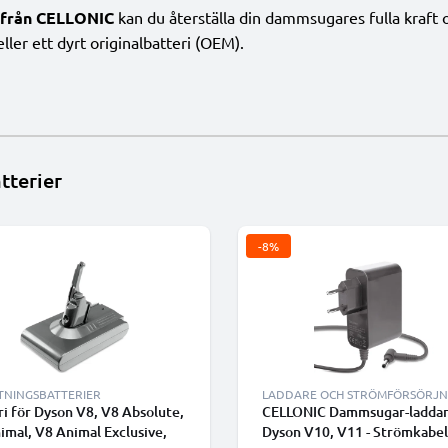
 från CELLONIC
kan du återställa din dammsugares fulla kraft
ller ett dyrt originalbatteri (OEM).
tterier
-8%
TNINGSBATTERIER
LADDARE OCH STRÖMFÖRSÖRJN
ri för Dyson V8, V8 Absolute,
CELLONIC Dammsugar-laddar
imal, V8 Animal Exclusive,
Dyson V10, V11 - Strömkabel 