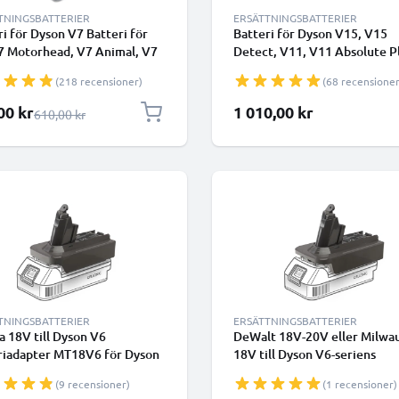
TNINGSBATTERIER
ERSÄTTNINGSBATTERIER
ri för Dyson V7 Batteri för
Batteri för Dyson V15, V15
7 Motorhead, V7 Animal, V7
Detect, V11, V11 Absolute P
er, V7 Cord Free, V7 Total
Pro, Dyson SV15, SV16, SV17
(218 recensioner)
(68 recensioner
, SV11 Type B (Dyson
SV18, SV22 Type A - Klickbatt
0-02) (21,6 V, 2500 mAh)
4000mAh 25.2v från CELLON
lpris
00 kr
1 010,00 kr
Ordinarie pris
610,00 kr
CELLONIC - Batteri med
ar
TNINGSBATTERIER
ERSÄTTNINGSBATTERIER
a 18V till Dyson V6
DeWalt 18V-20V eller Milwa
riadapter MT18V6 för Dyson
18V till Dyson V6-seriens
mmsugare från CELLONIC
batteriadapter - konverterar
(9 recensioner)
(1 recensioner)
MT18V6 för Dyson dammsug