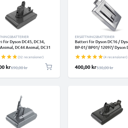
TNINGSBATTERIER
ERSÄTTNINGSBATTERIER
ri för Dyson DC45, DC34,
Batteri för Dyson DC16 / Dy
Animal, DC44 Animal, DC31
BP-01/ BP01/ 12097/ Dyson
l, DC35, DC35 Multi Floor,
Animalpro/ D12 Cordless V
(32 recensioner)
(4 recensioner)
2500mAh 22.8v från
1400mAh från CELLONIC
NIC - Batteri med skruvar
lpris
Specialpris
00 kr
400,00 kr
Ordinarie pris
Ordinarie pris
690,00 kr
530,00 kr