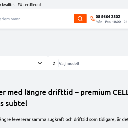
 kvalitet - EU-certifierad
08 5664 2802
Mån - Fre: 10:00 - 21
2
Välj modell
er med längre drifttid – premium CEL
s subtel
ängre levererar samma sugkraft och drifttid som tidigare, är det