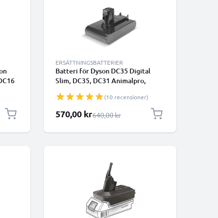
ERSÄTTNINGSBATTERIER
son
Batteri för Dyson DC35 Digital
 DC16
Slim, DC35, DC31 Animalpro,
acuum
DC34, DC31 Car and Boat, DC31,
(10 recensioner)
DC30 1500mAh - Endast lämplig
för typ A - från CELLONIC -
Specialpris
570,00 kr
Ordinarie pris
640,00 kr
Klickbatteri