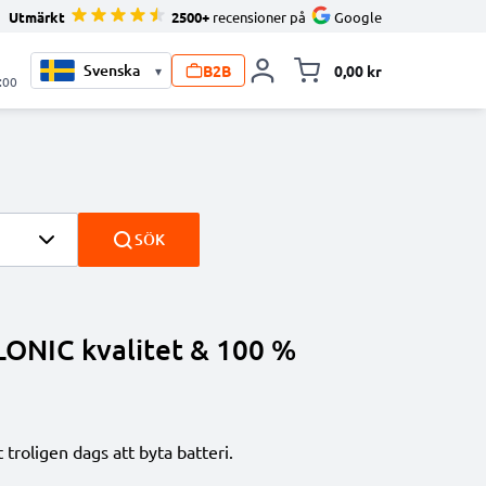
Utmärkt
2500+
recensioner på
Google
B2B
0,00 kr
▾
Toggle minicart, V
:00
SÖK
LONIC kvalitet & 100 %
 troligen dags att byta batteri.