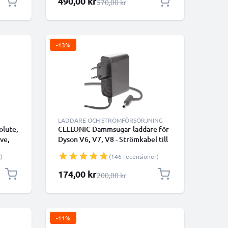
490,00 kr
Ordinarie pris
570,00 kr
-13%
LADDARE OCH STRÖMFÖRSÖRJNING
olute,
CELLONIC Dammsugar-laddare för
ve,
Dyson V6, V7, V8 - Strömkabel till
trådlös dammsugare
)
(146 recensioner)
Ah
Specialpris
174,00 kr
Ordinarie pris
200,00 kr
-11%