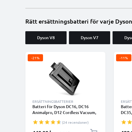
Rätt ersättningsbatteri för varje Dyso
Dyson V8
Dyson V7
Dys
-21%
-11%
ERSÄTTNINGSBATTERIER
ERSÄT
Batteri för Dyson DC16, DC16
Batte
Animalpro, D12 Cordless Vacuum,
DC35,
DC16 Animal, DC16 Root 6, DC16
Anima
(24 recensioner)
Issey Miyake, DC16 Handheld
05 15
1500mAh från CELLONIC
typ A 
Specialpris
Specia