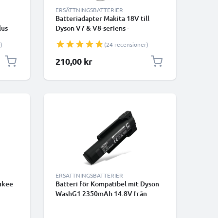
ERSÄTTNINGSBATTERIER
Batteriadapter Makita 18V till
lus
Dyson V7 & V8-seriens -
,
MT18V7V8 omvandlare för Dyson
)
(24 recensioner)
eri -
dammsugare från CELLONIC
IC
210,00 kr
ERSÄTTNINGSBATTERIER
ukee
Batteri för Kompatibel mit Dyson
WashG1 2350mAh 14.8V från
e
CELLONIC
are