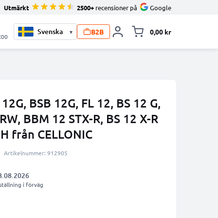
Utmärkt
2500+
recensioner på
Google
B2B
0,00 kr
▾
Toggle minicart, V
:00
 12G, BSB 12G, FL 12, BS 12 G,
RW, BBM 12 STX-R, BS 12 X-R
H från CELLONIC
Artikelnummer: 912905
8.08.2026
tällning i förväg