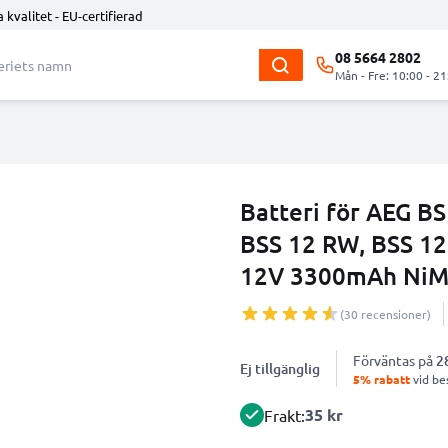
 kvalitet - EU-certifierad
08 5664 2802
Mån - Fre: 10:00 - 21
Batteri för AEG BS
BSS 12 RW, BSS 12
12V 3300mAh NiM
(30 recensioner)
Förväntas på
2
Ej tillgänglig
5% rabatt
vid bes
35 kr
Frakt: