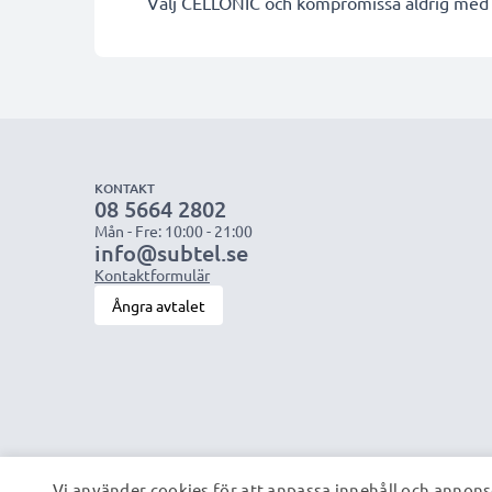
Välj CELLONIC och kompromissa aldrig med k
KONTAKT
08 5664 2802
Mån - Fre: 10:00 - 21:00
info@subtel.se
Kontaktformulär
Ångra avtalet
Vi använder cookies för att anpassa innehåll och annonse