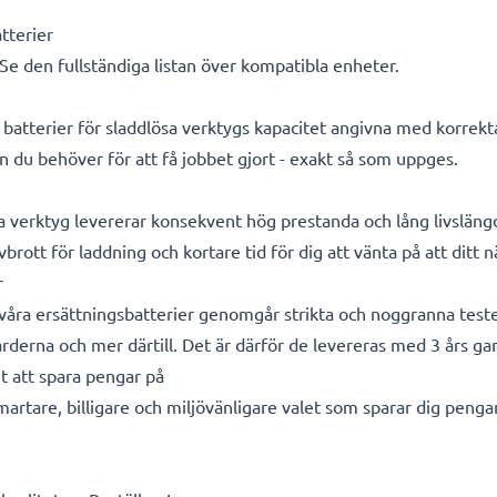
tterier
 Se den fullständiga listan över kompatibla enheter.
a batterier för sladdlösa verktygs kapacitet angivna med korrek
en du behöver för att få jobbet gjort - exakt så som uppges.
a verktyg levererar konsekvent hög prestanda och lång livsläng
vbrott för laddning och kortare tid för dig att vänta på att ditt
r
a våra ersättningsbatterier genomgår strikta och noggranna test
rderna och mer därtill. Det är därför de levereras med 3 års gar
t att spara pengar på
smartare, billigare och miljövänligare valet som sparar dig peng