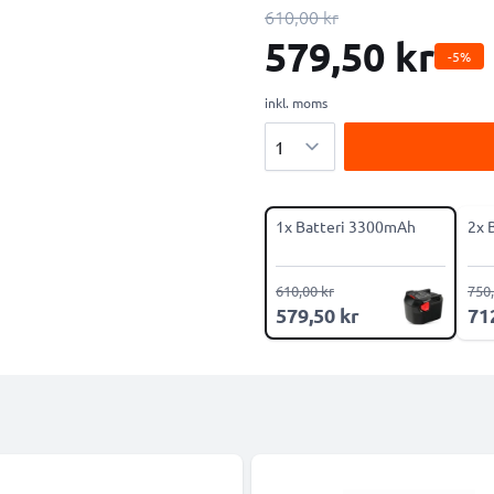
610,00 kr
579,50 kr
-5%
inkl. moms
Antal
1x Batteri 3300mAh
2x 
610,00 kr
750,
579,50 kr
71