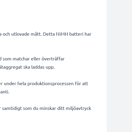
ta och utlovade mått. Detta NiMH batteri har
d som matchar eller överträffar
 nätaggregat ska laddas upp.
er under hela produktionsprocessen för att
anti.
ar samtidigt som du minskar ditt miljöavtryck