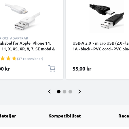
R OCH ADAPTRAR
takabel för Apple iPhone 14,
USB-A 2.0 > micro USB (2.0 - la
, 11, X, XS, XR, 8, 7, SE mobil &
1A - black - PVC cord - PVC plu
hone - 1m för snabb
(37 recensioner)
ring - USB-sladd
00 kr
55,00 kr
detaljer
Kompatibilitet
Rece