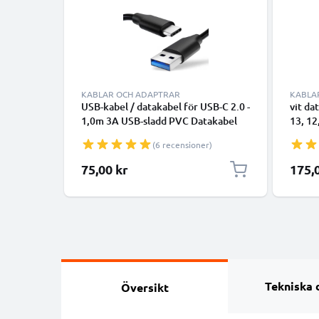
KABLAR OCH ADAPTRAR
KABLA
USB-kabel / datakabel för USB-C 2.0 -
vit da
1,0m 3A USB-sladd PVC Datakabel
13, 12
svart - USB-C tlll USB-A kabel
smartp
(6 recensioner)
överfö
75,00 kr
175,
Tekniska 
Översikt