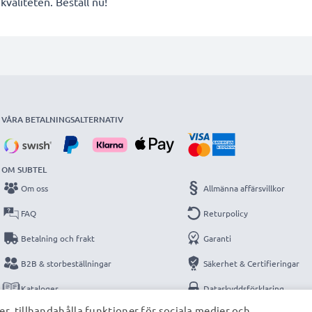
valiteten. Beställ nu!
VÅRA BETALNINGSALTERNATIV
OM SUBTEL
Om oss
Allmänna affärsvillkor
FAQ
Returpolicy
Betalning och frakt
Garanti
B2B & storbeställningar
Säkerhet & Certifieringar
Kataloger
Dataskyddsförklaring
r, tillhandahålla funktioner för sociala medier och