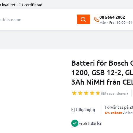
 kvalitet - EU-certifierad
08 5664 2802
Mån - Fre: 10:00 - 21
Batteri för Bosch 
1200, GSB 12-2, G
3Ah NiMH från CE
(89 recensioner)
Förväntas på
2
Ej tillgänglig
5% rabatt
vid bes
35 kr
Frakt: