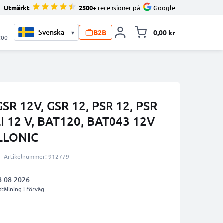
Utmärkt
2500+
recensioner på
Google
B2B
0,00 kr
▾
Toggle minicart, V
:00
GSR 12V, GSR 12, PSR 12, PSR
LI 12 V, BAT120, BAT043 12V
LLONIC
Artikelnummer: 912779
8.08.2026
tällning i förväg