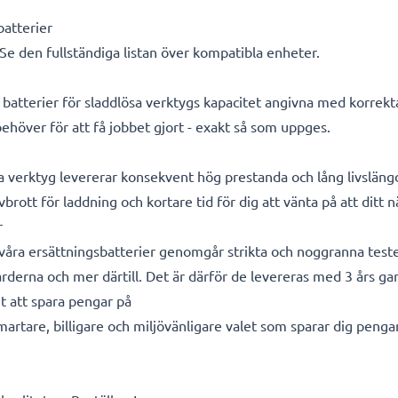
atterier
 Se den fullständiga listan över kompatibla enheter.
a batterier för sladdlösa verktygs kapacitet angivna med korrek
 behöver för att få jobbet gjort - exakt så som uppges.
a verktyg levererar konsekvent hög prestanda och lång livsläng
vbrott för laddning och kortare tid för dig att vänta på att ditt
r
a våra ersättningsbatterier genomgår strikta och noggranna test
rderna och mer därtill. Det är därför de levereras med 3 års gar
t att spara pengar på
smartare, billigare och miljövänligare valet som sparar dig peng