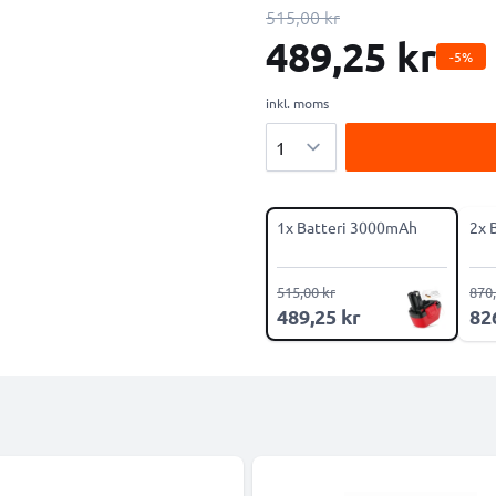
515,00 kr
489,25 kr
-5%
inkl. moms
Antal
1x Batteri 3000mAh
2x 
515,00 kr
870,
489,25 kr
82