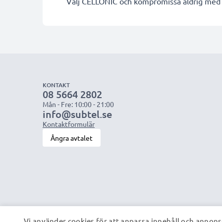
Välj CELLONIC och kompromissa aldrig med k
KONTAKT
08 5664 2802
Mån - Fre: 10:00 - 21:00
info@subtel.se
Kontaktformulär
Ångra avtalet
Vi använder cookies för att anpassa innehåll och annonse