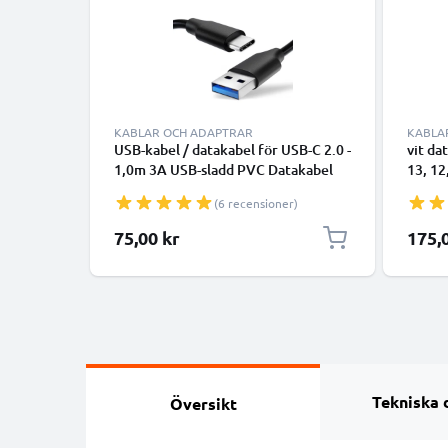
KABLAR OCH ADAPTRAR
KABLA
USB-kabel / datakabel för USB-C 2.0 -
vit da
1,0m 3A USB-sladd PVC Datakabel
13, 12
svart - USB-C tlll USB-A kabel
smartp
(6 recensioner)
överfö
75,00 kr
175,
Tekniska 
Översikt