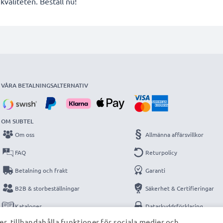
valiteten. Beställ nu!
VÅRA BETALNINGSALTERNATIV
OM SUBTEL
Om oss
Allmänna affärsvillkor
FAQ
Returpolicy
Betalning och frakt
Garanti
B2B & storbeställningar
Säkerhet & Certifieringar
Kataloger
Dataskyddsförklaring
r, tillhandahålla funktioner för sociala medier och