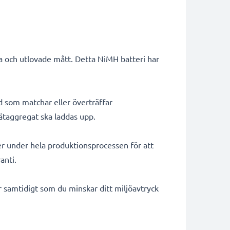
ta och utlovade mått. Detta NiMH batteri har
d som matchar eller överträffar
 nätaggregat ska laddas upp.
er under hela produktionsprocessen för att
anti.
ar samtidigt som du minskar ditt miljöavtryck