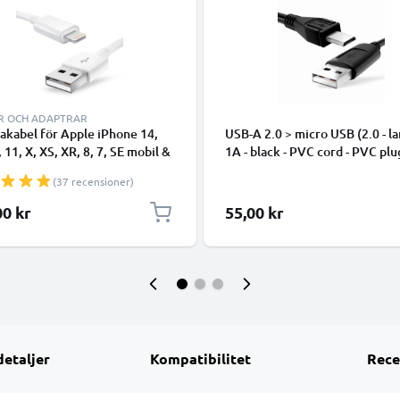
R OCH ADAPTRAR
takabel för Apple iPhone 14,
USB-A 2.0 > micro USB (2.0 - la
, 11, X, XS, XR, 8, 7, SE mobil &
1A - black - PVC cord - PVC plu
hone - 1m för snabb
(37 recensioner)
ring - USB-sladd
00 kr
55,00 kr
detaljer
Kompatibilitet
Rece