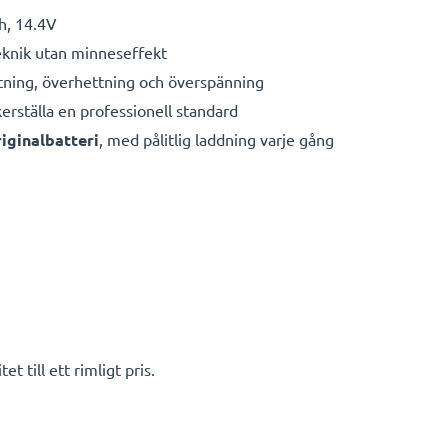
h, 14.4V
eknik utan minneseffekt
ning, överhettning och överspänning
kerställa en professionell standard
iginalbatteri
, med pålitlig laddning varje gång
t till ett rimligt pris.