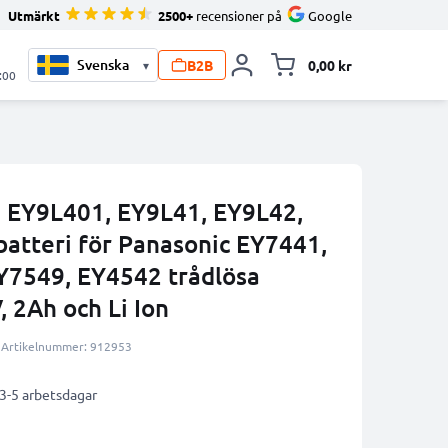
Utmärkt
2500+
recensioner på
Google
B2B
0,00 kr
▾
Toggle minicart, V
:00
 EY9L401, EY9L41, EY9L42,
atteri för Panasonic EY7441,
Y7549, EY4542 trådlösa
 2Ah och Li Ion
Artikelnummer: 912953
 3-5 arbetsdagar