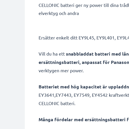
CELLONIC batteri ger ny power till dina trå
elverktyg och andra
Ersätter enkelt ditt EY9L45, EY9L401, EY9L4
Vill du ha ett
snabbladdat batteri med lå
ersättningsbatteri, anpassat för Panason
verktygen mer power.
Batteriet med hög kapacitet är uppladd
EY3641,EY7443, EY7549, EY4542 kraftverkt
CELLONIC batteri.
Många fördelar med ersättningsbatteri f