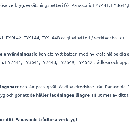
dlösa verktyg, ersättningsbatteri för Panasonic EY7441, EY364
1, EY9L42, EY9L44, EY9L44B originalbatteri / verktygsbatteri!
ng användningstid
kan ett nytt batteri med ny kraft hjälpa dig 
ic
EY7441, EY3641,EY7443, EY7549, EY4542 trådlösa och uppl
ningsbart
och lämpar sig väl för dina elredskap från Panasonic. 
yg och gör att de
håller laddningen längre
. Få ut mer av ditt
ör ditt Panasonic trådlösa verktyg!