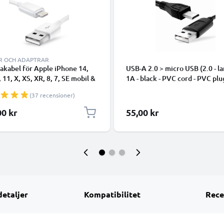
R OCH ADAPTRAR
takabel för Apple iPhone 14,
USB-A 2.0 > micro USB (2.0 - la
, 11, X, XS, XR, 8, 7, SE mobil &
1A - black - PVC cord - PVC plu
hone - 1m för snabb
(37 recensioner)
ring - USB-sladd
00 kr
55,00 kr
detaljer
Kompatibilitet
Rece