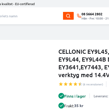
 kvalitet - EU-certifierad
08 5664 2802
Mån - Fre: 10:00 - 21
CELLONIC EY9L45,
EY9L44, EY9L44B b
EY3641,EY7443, E
verktyg med 14.4V,
(6 recensioner)
Finns i lager
Leverans:
35 kr
Frakt: