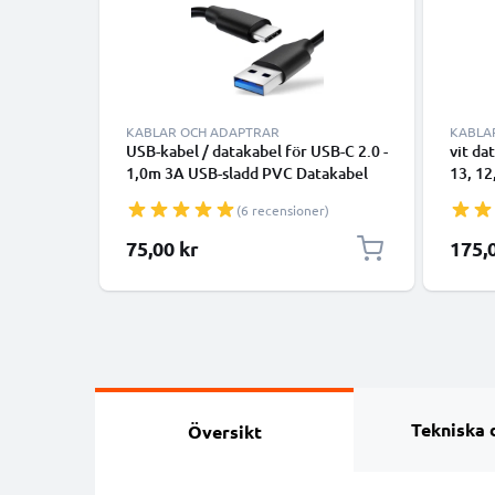
KABLAR OCH ADAPTRAR
KABLA
USB-kabel / datakabel för USB-C 2.0 -
vit da
1,0m 3A USB-sladd PVC Datakabel
13, 12
svart - USB-C tlll USB-A kabel
smartp
(6 recensioner)
överfö
75,00 kr
175,
Tekniska 
Översikt