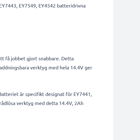
1,EY7443, EY7549, EY4542 batteridrivna
att få jobbet gjort snabbare. Detta
addningsbara verktyg med hela 14.4V ger
Batteriet är specifikt designat för EY7441,
 trådlösa verktyg med detta 14.4V, 2Ah