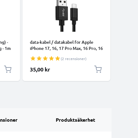
KABLAR 
ng) -
data-kabel / datakabel för Apple
data-kabe
g - 1m
iPhone 17, 16, 17 Pro Max, 16 Pro, 16
smartpho
Pro Max, 17 Pro, 16e, 16 Plus
högtalare
(2 recensioner)
Samsung Galaxy S25 Ultra, S25
1m 1A öv
Google Pixel 10, 9a, 10 Pro, 10 Pro
Datakabe
35,00 kr
35,00 k
XL Xiaomi 15 Ultra, Redmi Note 14
Pro+, Note 14 Pro, 15T Pro OnePlus
13 - 1m 3A överföri
nsioner
Produktsäkerhet