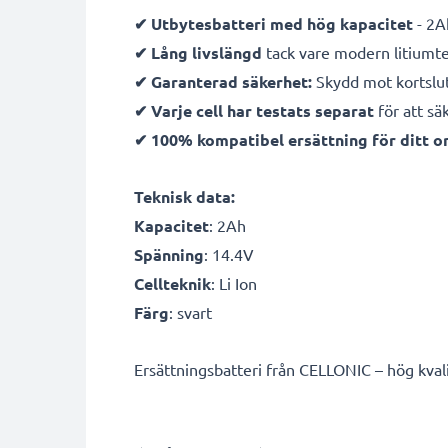
✔ Utbytesbatteri med hög kapacitet
- 2A
✔ Lång livslängd
tack vare modern litiumt
✔ Garanterad säkerhet:
Skydd mot kortslut
✔ Varje cell har testats separat
för att sä
✔ 100% kompatibel ersättning för ditt or
Teknisk data:
Kapacitet
: 2Ah
Spänning
: 14.4V
Cellteknik
: Li Ion
Färg
: svart
Ersättningsbatteri från CELLONIC – hög kvalite