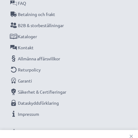
originalbatteri
, med pålitlig laddning varje gång
FAQ
Betalning och frakt
Teknisk data:
B2B & storbeställningar
Kapacitet
: 3Ah
Kataloger
Spänning
: 14.4V
Cellteknik
: Li Ion
Kontakt
Allmänna affärsvillkor
Ersättningsbatteri från CELLONIC – hög kvalitet till ett
Returpolicy
rimligt pris.
Garanti
Säkerhet & Certifieringar
★
3 års garanti
★
Dataskyddsförklaring
Vi grundades år 2004 och är en internationell
Impressum
specialist som endast erbjuder kvalitetsprodukter.
Därför har vi en garanti på 36 månader!
VÅRA BETALNINGSALTERNATIV
×