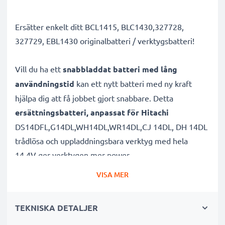
Ersätter enkelt ditt BCL1415, BLC1430,327728,
327729, EBL1430 originalbatteri / verktygsbatteri!
Vill du ha ett
snabbladdat batteri med lång
användningstid
kan ett nytt batteri med ny kraft
hjälpa dig att få jobbet gjort snabbare. Detta
ersättningsbatteri, anpassat för Hitachi
DS14DFL,G14DL,WH14DL,WR14DL,CJ 14DL, DH 14DL
trådlösa och uppladdningsbara verktyg med hela
14.4V ger verktygen mer power.
VISA MER
Batteriet med hög kapacitet är uppladdningsbart
och lämpar sig väl för dina elredskap från Hitachi.
TEKNISKA DETALJER
Batteriet är specifikt designat för