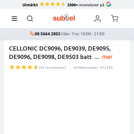
Utmärkt
2500+
recensioner på
08 5664 2802
·
Mån - Fre: 10:00 - 21:00
CELLONIC DC9096, DE9039, DE9095,
DE9096, DE9098, DE9503 batt
...
mer
(45 recensioner)
Artikelnummer: 912783