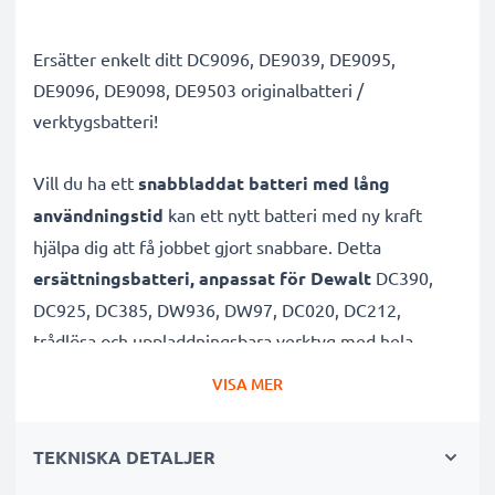
Ersätter enkelt ditt DC9096, DE9039, DE9095,
DE9096, DE9098, DE9503 originalbatteri /
verktygsbatteri!
Vill du ha ett
snabbladdat batteri med lång
användningstid
kan ett nytt batteri med ny kraft
hjälpa dig att få jobbet gjort snabbare. Detta
ersättningsbatteri, anpassat för Dewalt
DC390,
DC925, DC385, DW936, DW97, DC020, DC212,
trådlösa och uppladdningsbara verktyg med hela
18V ger verktygen mer power.
VISA MER
Batteriet med hög kapacitet är uppladdningsbart
TEKNISKA DETALJER
och lämpar sig väl för dina elredskap från Dewalt.