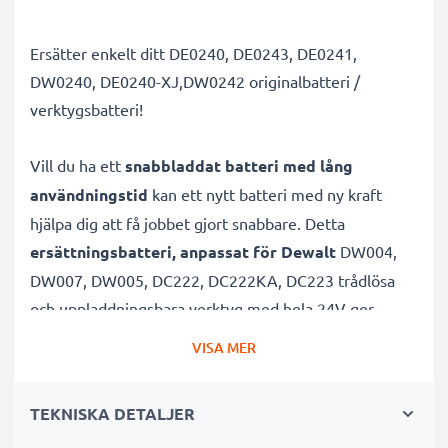
Ersätter enkelt ditt DE0240, DE0243, DE0241,
DW0240, DE0240-XJ,DW0242 originalbatteri /
verktygsbatteri!
Vill du ha ett
snabbladdat batteri med lång
användningstid
kan ett nytt batteri med ny kraft
hjälpa dig att få jobbet gjort snabbare. Detta
ersättningsbatteri, anpassat för Dewalt
DW004,
DW007, DW005, DC222, DC222KA, DC223 trådlösa
och uppladdningsbara verktyg med hela 24V ger
verktygen mer power.
VISA MER
Batteriet med hög kapacitet är uppladdningsbart
TEKNISKA DETALJER
och lämpar sig väl för dina elredskap från Dewalt.