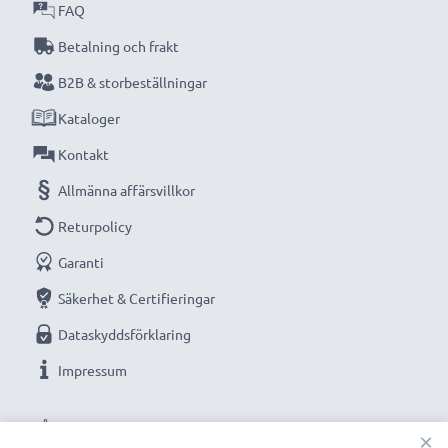
✔ 100% kompatibel ersättning för ditt
FAQ
originalbatteri
, med pålitlig laddning varje gång
Betalning och frakt
B2B & storbeställningar
Teknisk data:
Kataloger
Kapacitet
: 3Ah
Spänning
: 24V
Kontakt
Cellteknik
: NiMH
Allmänna affärsvillkor
Returpolicy
Ersättningsbatteri från CELLONIC – hög kvalitet till ett
Garanti
rimligt pris.
Säkerhet & Certifieringar
Dataskyddsförklaring
★
3 års garanti
★
Impressum
Vi grundades år 2004 och är en internationell
specialist som endast erbjuder kvalitetsprodukter.
VÅRA BETALNINGSALTERNATIV
Därför har vi en garanti på 36 månader!
×