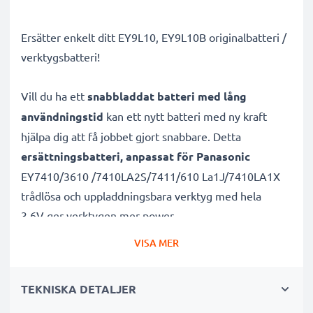
Ersätter enkelt ditt EY9L10, EY9L10B originalbatteri /
verktygsbatteri!
Vill du ha ett
snabbladdat batteri med lång
användningstid
kan ett nytt batteri med ny kraft
hjälpa dig att få jobbet gjort snabbare. Detta
ersättningsbatteri, anpassat för Panasonic
EY7410/3610 /7410LA2S/7411/610 La1J/7410LA1X
trådlösa och uppladdningsbara verktyg med hela
3.6V ger verktygen mer power.
VISA MER
Batteriet med hög kapacitet är uppladdningsbart
och lämpar sig väl för dina elredskap från Panasonic.
TEKNISKA DETALJER
Batteriet är specifikt designat för EY7410/3610