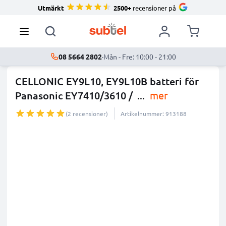
Utmärkt
2500+
recensioner på
08 5664 2802
·
Mån - Fre: 10:00 - 21:00
CELLONIC EY9L10, EY9L10B batteri för
Panasonic EY7410/3610 /
...
mer
(2 recensioner)
Artikelnummer: 913188