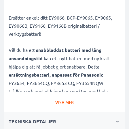
Ersätter enkelt ditt EY9066, BCP-EY9065, EY9065,
EY9066B, EY9166, EY9166B originalbatteri /
verktygsbatteri!
Vill du ha ett
snabbladdat batteri med lång
användningstid
kan ett nytt batteri med ny kraft
hjälpa dig att få jobbet gjort snabbare. Detta
ersättningsbatteri, anpassat för Panasonic
EY3654, EY3654CQ, EY3653 CQ, EY3654NQW
trådlösa och uppladdningsbara verktyg med hela
7.2V ger verktygen mer power.
VISA MER
Batteriet med hög kapacitet är uppladdningsbart
TEKNISKA DETALJER
och lämpar sig väl för dina elredskap från Panasonic.