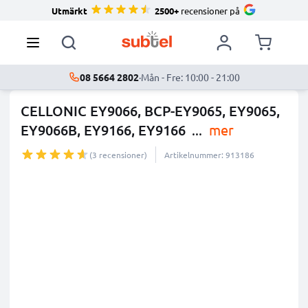
Utmärkt
2500+
recensioner på
08 5664 2802
·
Mån - Fre: 10:00 - 21:00
CELLONIC EY9066, BCP-EY9065, EY9065,
EY9066B, EY9166, EY9166
...
mer
(3 recensioner)
Artikelnummer: 913186