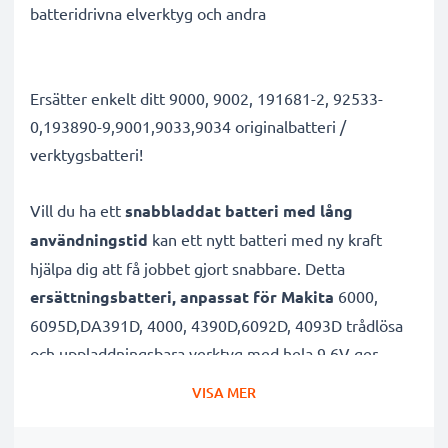
batteridrivna elverktyg och andra
Ersätter enkelt ditt 9000, 9002, 191681-2, 92533-
0,193890-9,9001,9033,9034 originalbatteri /
verktygsbatteri!
Vill du ha ett
snabbladdat batteri med lång
användningstid
kan ett nytt batteri med ny kraft
hjälpa dig att få jobbet gjort snabbare. Detta
ersättningsbatteri, anpassat för Makita
6000,
6095D,DA391D, 4000, 4390D,6092D, 4093D trådlösa
och uppladdningsbara verktyg med hela 9.6V ger
verktygen mer power.
VISA MER
Batteriet med hög kapacitet är uppladdningsbart