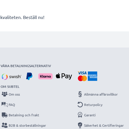
valiteten. Beställ nu!
VÅRA BETALNINGSALTERNATIV
OM SUBTEL
Om oss
Allmänna affärsvillkor
FAQ
Returpolicy
Betalning och frakt
Garanti
B2B & storbeställningar
Säkerhet & Certifieringar