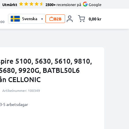
Utmärkt
2500+
recensioner på
Google
B2B
0,00 kr
▾
Toggle minicart, V
:00
spire 5100, 5630, 5610, 9810,
 5680, 9920G, BATBL50L6
ån CELLONIC
Artikelnummer: 100349
 3-5 arbetsdagar