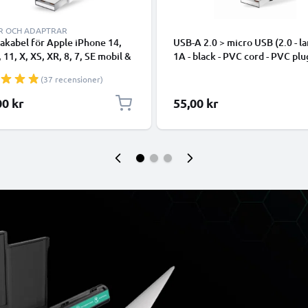
R OCH ADAPTRAR
takabel för Apple iPhone 14,
USB-A 2.0 > micro USB (2.0 - la
, 11, X, XS, XR, 8, 7, SE mobil &
1A - black - PVC cord - PVC plu
hone - 1m för snabb
(37 recensioner)
ring - USB-sladd
00 kr
55,00 kr