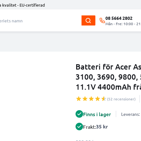
 kvalitet - EU-certifierad
08 5664 2802
Mån - Fre: 10:00 - 21
Batteri för Acer A
3100, 3690, 9800,
11.1V 4400mAh fr
(52 recensioner)
Finns i lager
Leverans:
35 kr
Frakt: