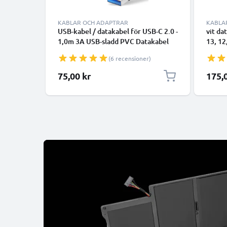
KABLAR OCH ADAPTRAR
KABLA
USB-kabel / datakabel för USB-C 2.0 -
vit da
1,0m 3A USB-sladd PVC Datakabel
13, 12
svart - USB-C tlll USB-A kabel
smartp
(6 recensioner)
överfö
75,00 kr
175,