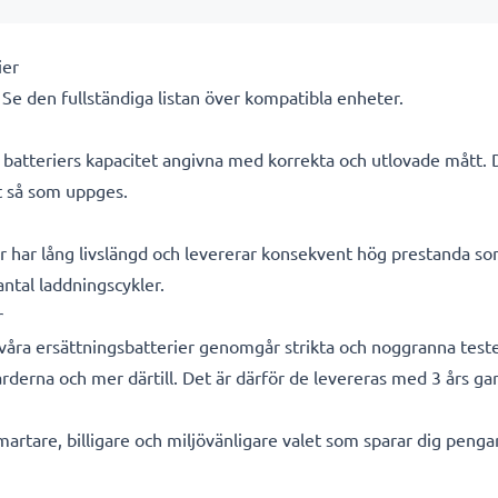
ier
. Se den fullständiga listan över kompatibla enheter.
ra batteriers kapacitet angivna med korrekta och utlovade mått.
kt så som uppges.
r har lång livslängd och levererar konsekvent hög prestanda so
 antal laddningscykler.
r
a våra ersättningsbatterier genomgår strikta och noggranna test
rderna och mer därtill. Det är därför de levereras med 3 års gar
smartare, billigare och miljövänligare valet som sparar dig peng