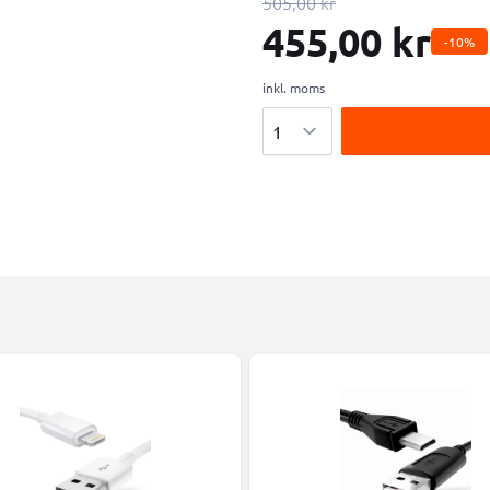
505,00 kr
455,00 kr
-10%
inkl. moms
Antal