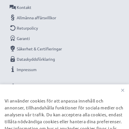
Kontakt
Allmänna affärsvillkor
Returpolicy
Garanti
Säkerhet & Certifieringar
Dataskyddsförklaring
Impressum
VÅRA BETALNINGSALTERNATIV
×
Vi använder cookies för att anpassa innehåll och
annonser, tillhandahålla funktioner för sociala medier och
VÅRA FRAKTPARTNERS
analysera vår trafik. Du kan acceptera alla cookies, endast
tillåta nödvändiga cookies eller hantera dina preferenser.
Mer information om hur vi använder cookies finns i vår
© subtel.se 2026