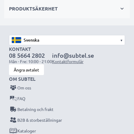
videoinspelningar och är perfekta som primär-,
PRODUKTSÄKERHET
sekundär-, backup-, reserv- eller extrabatterier för
både proffs och amatörer.
Välj CELLONIC och kompromissa aldrig med
▾
kvaliteten. Beställ nu!
KONTAKT
08 5664 2802
info@subtel.se
Mån - Fre: 10:00 - 21:00
Kontaktformulär
Ångra avtalet
OM SUBTEL
Om oss
FAQ
Betalning och frakt
B2B & storbeställningar
Kataloger