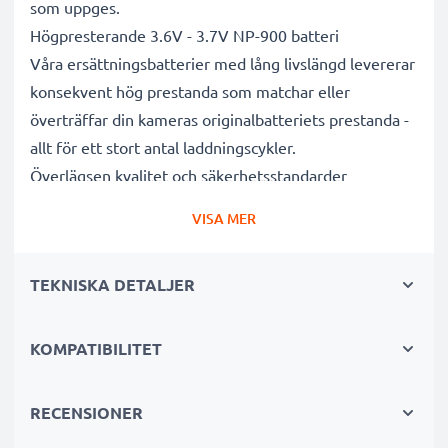
som uppges.
Högpresterande 3.6V - 3.7V NP-900 batteri
Våra ersättningsbatterier med lång livslängd levererar
konsekvent hög prestanda som matchar eller
överträffar din kameras originalbatteriets prestanda -
allt för ett stort antal laddningscykler.
Överlägsen kvalitet och säkerhetsstandarder
Vi är batterispecialister sedan 2004 och alla våra
VISA MER
ersättningsbatterier genomgår strikta och noggranna
tester under hela produktionsprocessen för att helt
TEKNISKA DETALJER
och hållet uppfylla de högsta EU- standarderna och
mer därtill. Det är därför de levereras med 3 års
garanti.
KOMPATIBILITET
Oumbärliga i alla fotografers kameraväskor
Dessa ersättningsbatterier för kameror ger tillförlitlig
RECENSIONER
kraft för intensiva, långvariga foto- eller