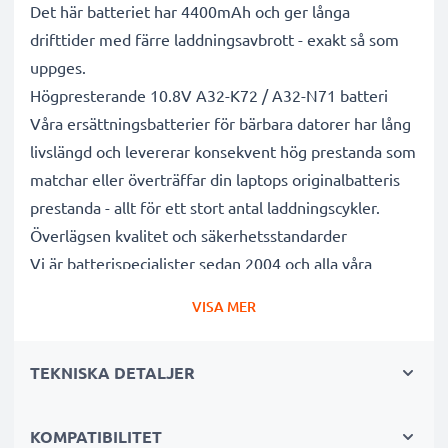
Det här batteriet har 4400mAh och ger långa
drifttider med färre laddningsavbrott - exakt så som
uppges.
Högpresterande 10.8V A32-K72 / A32-N71 batteri
Våra ersättningsbatterier för bärbara datorer har lång
livslängd och levererar konsekvent hög prestanda som
matchar eller överträffar din laptops originalbatteris
prestanda - allt för ett stort antal laddningscykler.
Överlägsen kvalitet och säkerhetsstandarder
Vi är batterispecialister sedan 2004 och alla våra
ersättningsbatterier genomgår strikta och noggranna
VISA MER
tester under hela produktionsprocessen för att helt
och hållet uppfylla de högsta EU- standarderna och
TEKNISKA DETALJER
mer därtill. Det är därför de levereras med 3 års
garanti.
Det hållbara valet
KOMPATIBILITET