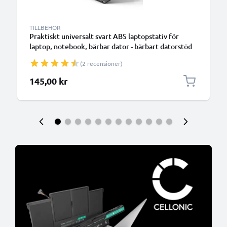
TILLBEHÖR
Praktiskt universalt svart ABS laptopstativ för
laptop, notebook, bärbar dator - bärbart datorstöd
med vinkel - förenklar och optimerar notebookens
(2 recensioner)
ventilation
145,00 kr