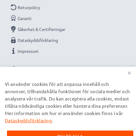
Returpolicy
Garanti
Säkerhet & Certifieringar
Dataskyddsförklaring
Impressum
VÅRA BETALNINGSALTERNATIV
×
Vi använder cookies för att anpassa innehåll och
annonser, tillhandahålla funktioner för sociala medier och
VÅRA FRAKTPARTNERS
analysera vår trafik. Du kan acceptera alla cookies, endast
tillåta nödvändiga cookies eller hantera dina preferenser.
Mer information om hur vi använder cookies finns i vår
© subtel.se 2026
Alla priser är inklusive moms och exklusive fraktkostnader.
Dataskyddsförklaring
.
Observera att alla varumärken som nämns är registrerade
varumärken tillhörande deras ägare och anges på våra