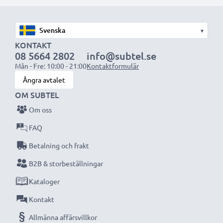
med högre kapacitet (1 000 mAh eller mer) kommer
att sticka ut något under den bärbara datorn, eller på
▾
dess baksida, men lämpar sig ändå för användning då
KONTAKT
det har utformats för att vara kompatibelt med
08 5664 2802
info@subtel.se
datorns batteriutrymme.
Mån - Fre: 10:00 - 21:00
Kontaktformulär
Ångra avtalet
Välj CELLONIC och kompromissa aldrig med
OM SUBTEL
kvaliteten. Beställ nu!
Om oss
FAQ
Betalning och frakt
B2B & storbeställningar
Kataloger
Kontakt
Allmänna affärsvillkor