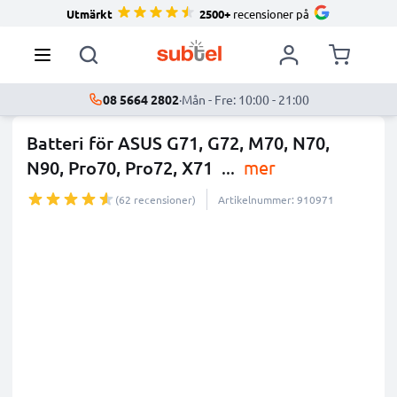
Utmärkt
2500+
recensioner på
08 5664 2802
·
Mån - Fre: 10:00 - 21:00
Batteri för ASUS G71, G72, M70, N70,
N90, Pro70, Pro72, X71
...
mer
(62 recensioner)
Artikelnummer: 910971