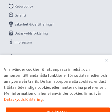
Returpolicy
Garanti
Säkerhet & Certifieringar
Dataskyddsförklaring
Impressum
VÅRA BETALNINGSALTERNATIV
×
Vi använder cookies för att anpassa innehåll och
annonser, tillhandahålla funktioner för sociala medier och
VÅRA FRAKTPARTNERS
analysera vår trafik. Du kan acceptera alla cookies, endast
tillåta nödvändiga cookies eller hantera dina preferenser.
Mer information om hur vi använder cookies finns i vår
© subtel.se 2026
Alla priser är inklusive moms och exklusive fraktkostnader.
Dataskyddsförklaring
.
Observera att alla varumärken som nämns är registrerade
varumärken tillhörande deras ägare och anges på våra